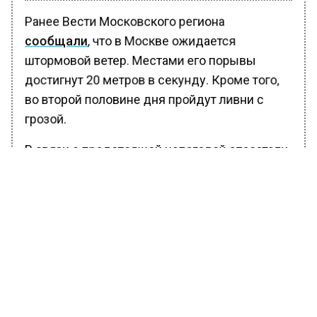
Ранее Вести Московского региона
сообщали
, что в Москве ожидается
штормовой ветер. Местами его порывы
достигнут 20 метров в секунду. Кроме того,
во второй половине дня пройдут ливни с
грозой.
В связи с предстоящей непогодой спасатели
рекомендовали жителям и гостям столицы
обходит на улице шаткие конструкции, не
оставлять детей одних без присмотра.
БОЛЬШЕ АКТУАЛЬНЫХ НОВОСТЕЙ И ЭКСКЛЮЗИВНЫХ
ВИДЕО В ТЕЛЕГРАМ-КАНАЛЕ "ВЕСТИ МОСКОВСКОГО
РЕГИОНА".
ПОДПИШИСЬ!