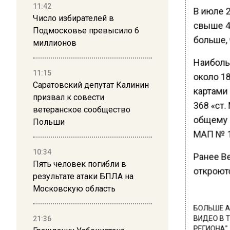
11:42
В июле 
Число избирателей в
свыше 40
Подмосковье превысило 6
больше,
миллионов
Наиболь
11:15
около 18
Саратовский депутат Калинин
картами
призвал к совести
368 «ст.
ветеранское сообщество
общему 
Польши
МАП № 11
10:34
Ранее В
Пять человек погибли в
откроютс
результате атаки БПЛА на
Московскую область
БОЛЬШЕ А
21:36
ВИДЕО В 
РЕГИОНА".