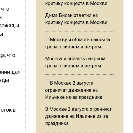
 что
Дима Билан ответил на
х
критику концерта в Москве
рожая, и
цы
а, что
Москву и область накрыла
гроза с ливнем и ветром
ании дал
руды
В Москве 2 августа ограничат
поток в
движение на Ильинке из-за
праздника