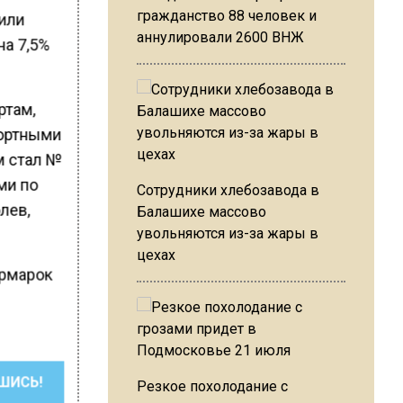
гражданство 88 человек и
шили
аннулировали 2600 ВНЖ
на 7,5%
ртам,
портными
м стал №
ми по
Сотрудники хлебозавода в
лев,
Балашихе массово
увольняются из-за жары в
цехах
ярмарок
ШИСЬ!
Резкое похолодание с