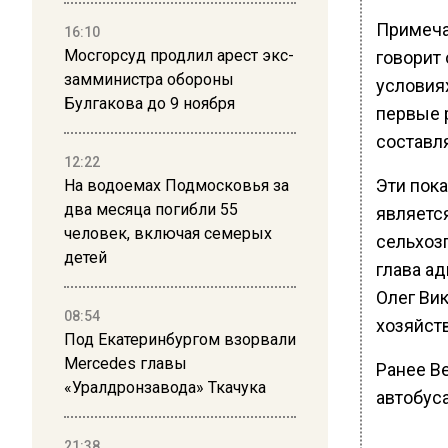
Примечат
16:10
Мосгорсуд продлил арест экс-
говорит
замминистра обороны
условиях
Булгакова до 9 ноября
первые 
составля
12:22
Эти пок
На водоемах Подмосковья за
два месяца погибли 55
являетс
человек, включая семерых
сельхоз
детей
глава а
Олег Ви
08:54
хозяйств
Под Екатеринбургом взорвали
Mercedes главы
Ранее В
«Уралдронзавода» Ткачука
автобус
21:38