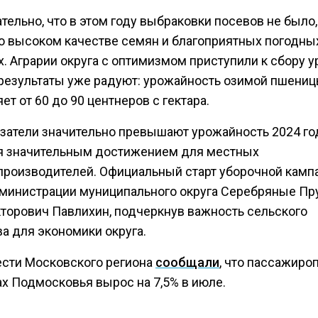
ельно, что в этом году выбраковки посевов не было,
 о высоком качестве семян и благоприятных погодны
. Аграрии округа с оптимизмом приступили к сбору у
результаты уже радуют: урожайность озимой пшени
ет от 60 до 90 центнеров с гектара.
азатели значительно превышают урожайность 2024 год
я значительным достижением для местных
производителей. Официальный старт уборочной камп
дминистрации муниципального округа Серебряные П
кторович Павлихин, подчеркнув важность сельского
а для экономики округа.
ести Московского региона
сообщали
, что пассажиро
ах Подмосковья вырос на 7,5% в июле.