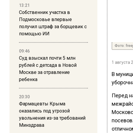
13:21
Собственник участка в
Подмосковье впервые
получил штраф за борщевик с
помощью ИИ
Фото: free
09:46
Суд взыскал почти 5 млн
1 августа 
рублей с детсада в Новой
Москве за отравление
В муниц
ребенка
уборочн
Перед н
20:30
межрайо
Фармацевты Крыма
оказались под угрозой
Московс
увольнения из-за требований
посевов.
Минздрава
отлично