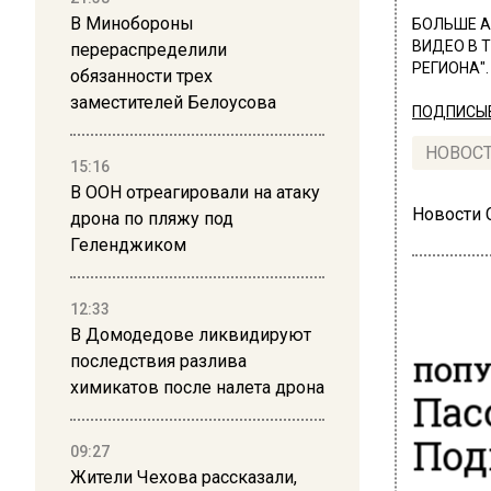
В Минобороны
БОЛЬШЕ А
ВИДЕО В 
перераспределили
РЕГИОНА".
обязанности трех
заместителей Белоусова
ПОДПИСЫВ
НОВОС
15:16
В ООН отреагировали на атаку
Новости
дрона по пляжу под
Геленджиком
12:33
В Домодедове ликвидируют
последствия разлива
ПОПУ
химикатов после налета дрона
Пас
Под
09:27
Жители Чехова рассказали,