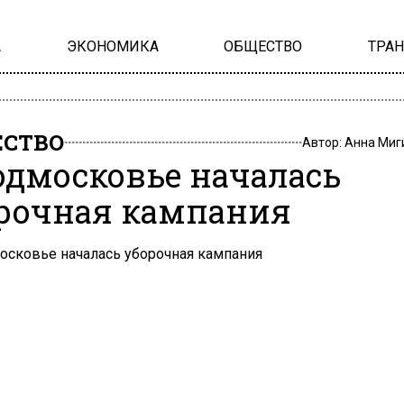
А
ЭКОНОМИКА
ОБЩЕСТВО
ТРА
СТВО
Автор:
Анна Миг
одмосковье началась
рочная кампания