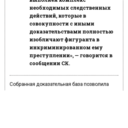
необходимых следственных
действий, которые в
совокупности с иными
доказательствами полностью
изобличают фигуранта в
инкриминированном ему
преступлении», — говорится в
сообщении СК.
Собранная доказательная база позволила
передать уголовное дело в суд для
дальнейшего рассмотрения.
Ранее Вести Московского региона
сообщали
, что москвич, отчаявшись вернуть