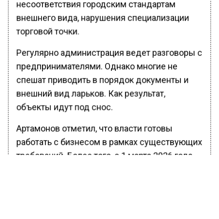
несоответствия городским стандартам
внешнего вида, нарушения специализации
торговой точки.
Регулярно администрация ведет разговоры с
предпринимателями. Однако многие не
спешат приводить в порядок документы и
внешний вид ларьков. Как результат,
объекты идут под снос.
Артамонов отметил, что власти готовы
работать с бизнесом в рамках существующих
требований. Более того, с 1 марта 2026 года
вступят в силу новые требования
законодательства по размещению НТО на
частной земле. Поэтому правила
ужесточатся, заключил он.