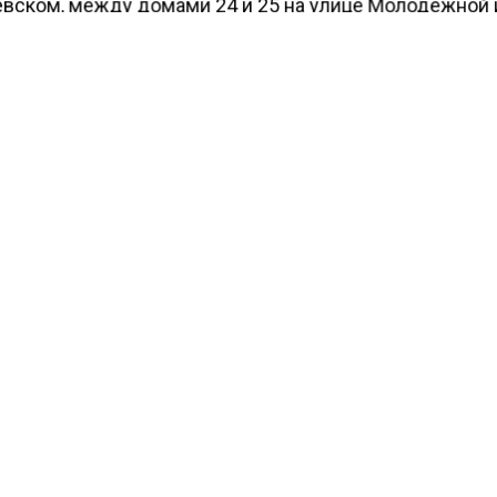
евском, между домами 24 и 25 на улице Молодежной 
г на улице Вокзальной до дома 21 на улице Молодежн
ой.
ести Московского региона
сообщали
, что умные сер
ли очередь на оформление льготных путевок в Подмо
КТУАЛЬНЫХ НОВОСТЕЙ И ЭКСКЛЮЗИВНЫХ
ПОДПИ
ТЕЛЕГРАМ-КАНАЛЕ "ВЕСТИ МОСКОВСКОГО
АЙТЕСЬ НА МОСРЕГИОН:
ТИ
ДЗЕН
ТЕЛЕГРАМ
 СМИ2