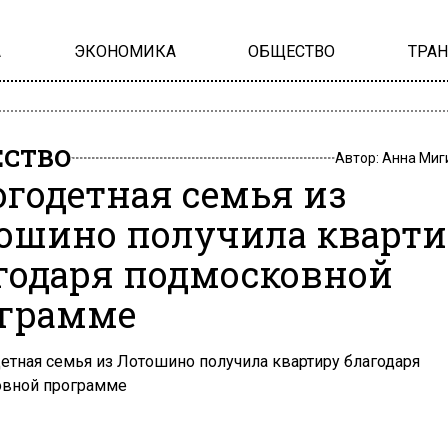
А
ЭКОНОМИКА
ОБЩЕСТВО
ТРА
СТВО
Автор:
Анна Миг
годетная семья из
ошино получила кварти
годаря подмосковной
грамме