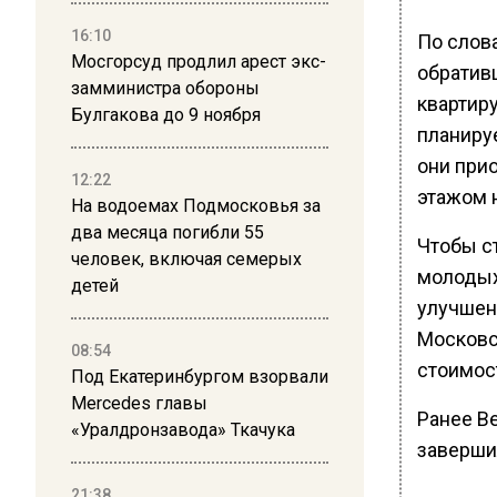
16:10
По слов
Мосгорсуд продлил арест экс-
обратив
замминистра обороны
квартиру
Булгакова до 9 ноября
планиру
они прио
12:22
этажом 
На водоемах Подмосковья за
два месяца погибли 55
Чтобы с
человек, включая семерых
молодых
детей
улучшен
Московс
08:54
стоимос
Под Екатеринбургом взорвали
Mercedes главы
Ранее В
«Уралдронзавода» Ткачука
заверши
21:38