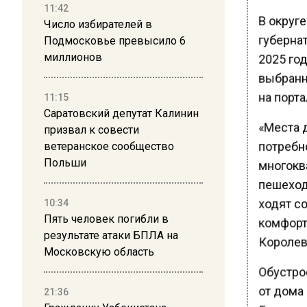
11:42
В округ
Число избирателей в
губерна
Подмосковье превысило 6
миллионов
2025 го
выбранн
на порта
11:15
Саратовский депутат Калинин
«Места 
призвал к совести
потребн
ветеранское сообщество
Польши
многокв
пешеход
ходят со
10:34
Пять человек погибли в
комфорт
результате атаки БПЛА на
Королев
Московскую область
Обустро
от дома 
21:36