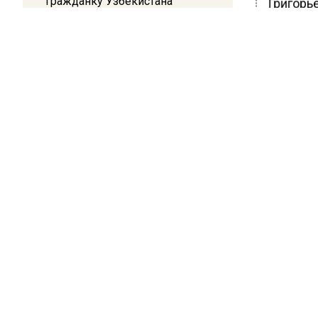
Гражданку Узбекистана
Григорь
депортируют из России за
дома 10
коврик с триколором
Фруктов
Ранее В
20:17
Жители Архипо-Осиповки
упрости
рассказали об обстановке во
время атаки БПЛА в
Геленджике
БОЛЬШЕ А
ВИДЕО В 
РЕГИОНА".
ПОДПИСЫВ
НОВОС
Новости