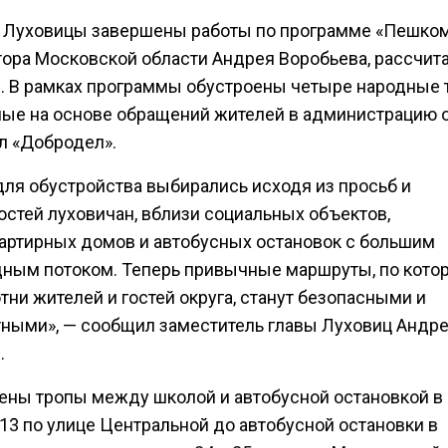
е Луховицы завершены работы по программе «Пешко
тора Московской области Андрея Воробьева, рассчит
д. В рамках программы обустроены четыре народные 
ые на основе обращений жителей в администрацию о
л «Добродел».
для обустройства выбирались исходя из просьб и
остей луховичан, вблизи социальных объектов,
артирных домов и автобусных остановок с большим
ным потоком. Теперь привычные маршруты, по кот
тни жителей и гостей округа, станут безопасными и
ными», — сообщил заместитель главы Луховиц Андр
.
ены тропы между школой и автобусной остановкой в
13 по улице Центральной до автобусной остановки в