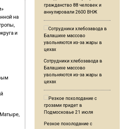
гражданство 88 человек и
м»
аннулировали 2600 ВНЖ
анной на
тропы,
круга и
Сотрудники хлебозавода в
Балашихе массово
увольняются из-за жары в
орым
цехах
ей
 Матыре,
Резкое похолодание с