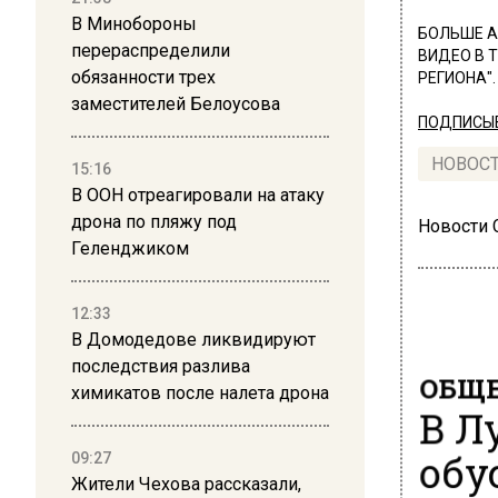
В Минобороны
БОЛЬШЕ А
перераспределили
ВИДЕО В 
обязанности трех
РЕГИОНА".
заместителей Белоусова
ПОДПИСЫВ
НОВОС
15:16
В ООН отреагировали на атаку
дрона по пляжу под
Новости
Геленджиком
12:33
В Домодедове ликвидируют
последствия разлива
ОБЩЕ
химикатов после налета дрона
В Л
обу
09:27
Жители Чехова рассказали,