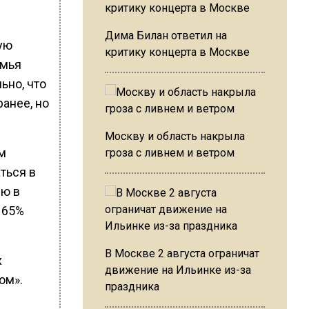
Дима Билан ответил на
ую
критику концерта в Москве
емья
ьно, что
ранее, но
Москву и область накрыла
м
гроза с ливнем и ветром
ться в
ию в
 65%
В Москве 2 августа ограничат
х
движение на Ильинке из-за
ом».
праздника