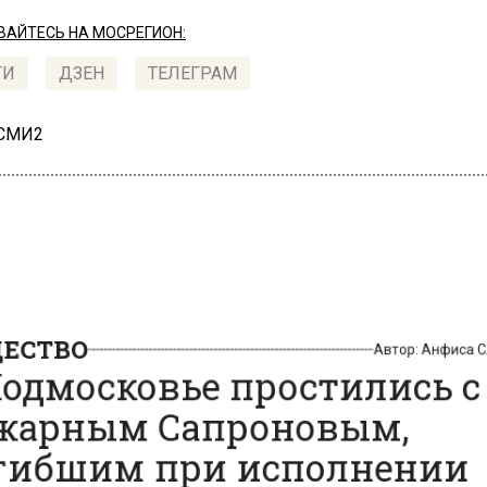
АЙТЕСЬ НА МОСРЕГИОН:
ТИ
ДЗЕН
ТЕЛЕГРАМ
 СМИ2
СТВО
Автор:
Анфиса
одмосковье простились 
арным Сапроновым,
ибшим при исполнении
га