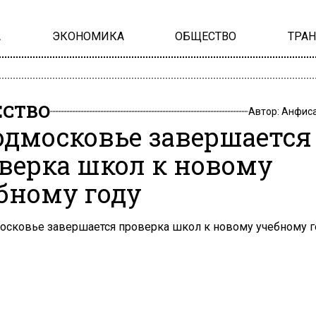
А
ЭКОНОМИКА
ОБЩЕСТВО
ТРА
СТВО
Автор:
Анфиса
одмосковье завершается
верка школ к новому
бному году