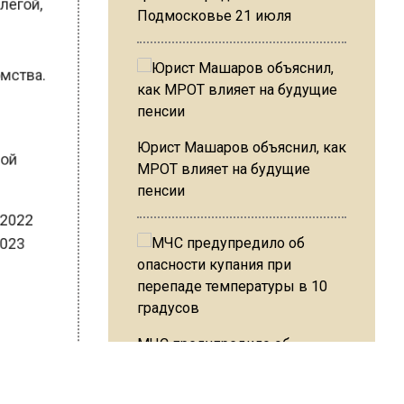
Подмосковье 21 июля
в
домства.
Юрист Машаров объяснил, как
нной
МРОТ влияет на будущие
пенсии
 в 2022
ь 2023
ым
МЧС предупредило об
и
опасности купания при
что
перепаде температуры в 10