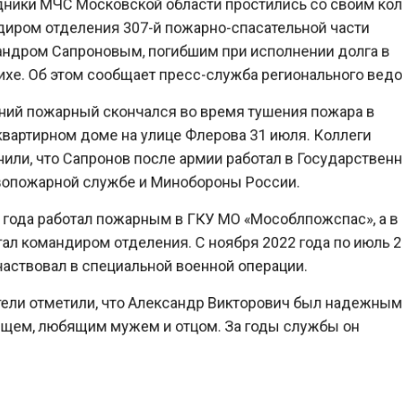
ром отделения 307-й пожарно-спасательной части
дром Сапроновым, погибшим при исполнении долга 
е. Об этом сообщает пресс-служба регионального ве
ий пожарный скончался во время тушения пожара в
артирном доме на улице Флерова 31 июля. Коллеги
ли, что Сапронов после армии работал в Государстве
пожарной службе и Минобороны России.
года работал пожарным в ГКУ МО «Мособлпожспас», а
л командиром отделения. С ноября 2022 года по июл
ствовал в специальной военной операции.
ли отметили, что Александр Викторович был надежн
ем, любящим мужем и отцом. За годы службы он
ратно был отмечен наградами. В ведомстве выразил
ие соболезнования семье погибшего и подчеркнули, 