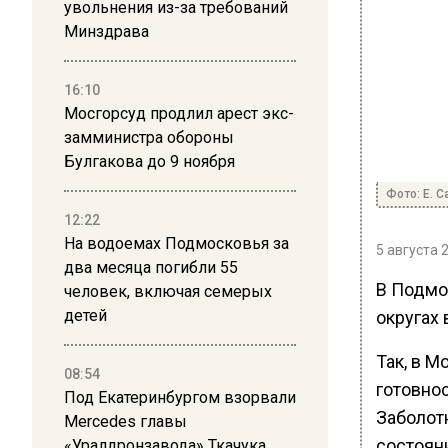
увольнения из-за требований
Минздрава
16:10
Мосгорсуд продлил арест экс-
замминистра обороны
Булгакова до 9 ноября
Фото: Е. 
12:22
На водоемах Подмосковья за
5 августа 
два месяца погибли 55
В Подмос
человек, включая семерых
детей
округах 
Так, в 
08:54
готовнос
Под Екатеринбургом взорвали
Заболот
Mercedes главы
состояни
«Уралдронзавода» Ткачука