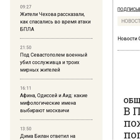
09:27
ПОДПИСЫВ
Жители Чехова рассказали,
НОВОС
как спасались во время атаки
БПЛА
Новости
21:50
Под Севастополем военный
убил сослуживца и троих
мирных жителей
ОБЩЕ
16:11
В П
Афина, Одиссей и Аид: какие
пож
мифологические имена
выбирают москвичи
пог
дол
13:50
Дима Билан ответил на