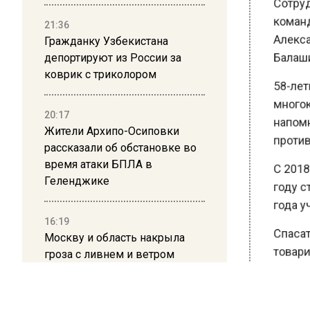
команди
21:36
Алексан
Гражданку Узбекистана
Балаших
депортируют из России за
коврик с триколором
58-летн
многокв
20:17
напомни
Жители Архипо-Осиповки
противо
рассказали об обстановке во
время атаки БПЛА в
С 2018 
Геленджике
году ста
года уча
16:19
Москву и область накрыла
Спасате
гроза с ливнем и ветром
товарищ
неоднок
12:24
искренн