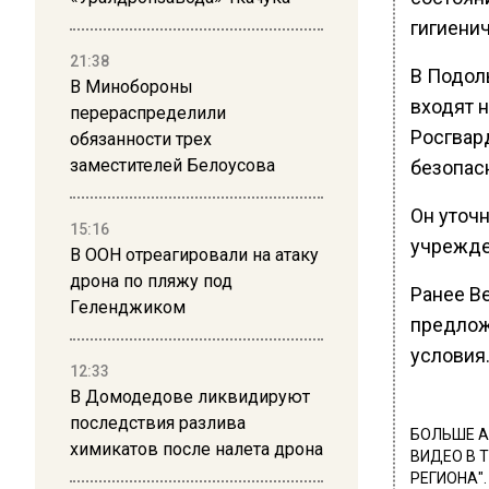
гигиени
21:38
В Подоль
В Минобороны
входят н
перераспределили
Росгвар
обязанности трех
заместителей Белоусова
безопасн
Он уточн
15:16
учрежден
В ООН отреагировали на атаку
дрона по пляжу под
Ранее В
Геленджиком
предлож
условия
12:33
В Домодедове ликвидируют
последствия разлива
БОЛЬШЕ А
химикатов после налета дрона
ВИДЕО В 
РЕГИОНА".