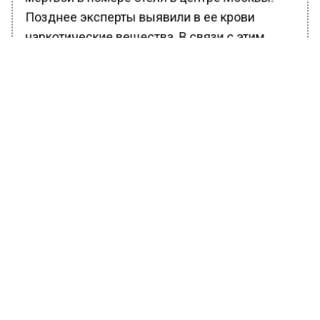
Позднее эксперты выявили в ее крови
наркотические вещества. В связи с этим
подтвердить причастность предпринимателя
к трагедии не удалось.
Ранее на трассе «Таврида» в Крыму
разбился священник из Подмосковья
.
БОЛЬШЕ АКТУАЛЬНЫХ НОВОСТЕЙ И ЭКСКЛЮЗИВНЫХ
ВИДЕО В ТЕЛЕГРАМ-КАНАЛЕ "ВЕСТИ МОСКОВСКОГО
РЕГИОНА".
ПОДПИШИСЬ!
ПОДПИСЫВАЙТЕСЬ НА МОСРЕГИОН:
НОВОСТИ
ДЗЕН
ТЕЛЕГРАМ