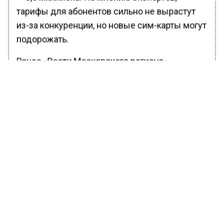
тарифы для абонентов сильно не вырастут
из-за конкуренции, но новые сим-карты могут
подорожать.
Ранее «Вести Московского региона»
сообщали
о графике выплат пенсий и
пособий на июнь 2026 года.
БОЛЬШЕ АКТУАЛЬНЫХ НОВОСТЕЙ И ЭКСКЛЮЗИВНЫХ
ВИДЕО В ТЕЛЕГРАМ-КАНАЛЕ "ВЕСТИ МОСКОВСКОГО
РЕГИОНА".
ПОДПИШИСЬ!
ПОДПИСЫВАЙТЕСЬ НА МОСРЕГИОН:
НОВОСТИ
ДЗЕН
ТЕЛЕГРАМ