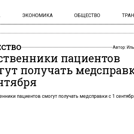
А
ЭКОНОМИКА
ОБЩЕСТВО
ТРА
СТВО
Автор:
Иль
ственники пациентов
гут получать медсправк
ентября