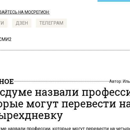
АЙТЕСЬ НА МОСРЕГИОН:
ТИ
ДЗЕН
ТЕЛЕГРАМ
 СМИ2
НОЕ
Автор:
Иль
осдуме назвали професс
орые могут перевести н
ырехдневку