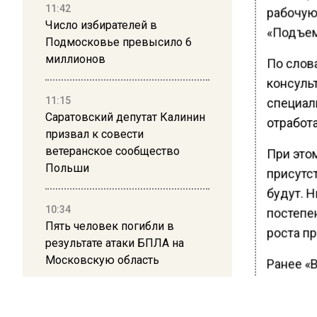
11:42
рабочую
Число избирателей в
«Подъем
Подмосковье превысило 6
миллионов
По слова
консуль
11:15
специали
Саратовский депутат Калинин
отработ
призвал к совести
ветеранское сообщество
При этом
Польши
присутс
будут. 
10:34
постепе
Пять человек погибли в
роста п
результате атаки БПЛА на
Московскую область
Ранее «
комитет
21:36
в Росси