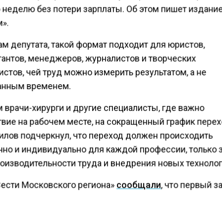
 неделю без потери зарплаты. Об этом пишет издани
».
м депутата, такой формат подходит для юристов,
тантов, менеджеров, журналистов и творческих
стов, чей труд можно измерить результатом, а не
анным временем.
 врачи-хирурги и другие специалисты, где важно
твие на рабочем месте, на сокращенный график перех
Нилов подчеркнул, что переход должен происходить
нно и индивидуально для каждой профессии, только з
роизводительности труда и внедрения новых технолог
Вести Московского региона»
сообщали
, что первый 
а Госдумы по труду Николай Коломейцев предложил
и 13-ю пенсию как дополнительную поддержку для 