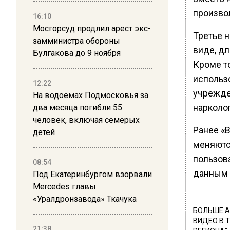
произво
16:10
Мосгорсуд продлил арест экс-
Третье 
замминистра обороны
виде, дл
Булгакова до 9 ноября
Кроме т
использ
12:22
учрежден
На водоемах Подмосковья за
нарколо
два месяца погибли 55
человек, включая семерых
Ранее «
детей
меняютс
пользов
08:54
данным 
Под Екатеринбургом взорвали
Mercedes главы
«Уралдронзавода» Ткачука
БОЛЬШЕ А
ВИДЕО В 
21:38