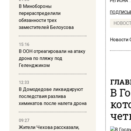
РЕГИОНА".
В Минобороны
ПОДПИСЫВ
перераспределили
обязанности трех
НОВОС
заместителей Белоусова
Новости
15:16
В ООН отреагировали на атаку
дрона по пляжу под
Геленджиком
ГЛАВ
12:33
В Г
В Домодедове ликвидируют
последствия разлива
кот
химикатов после налета дрона
чет
09:27
Жители Чехова рассказали,