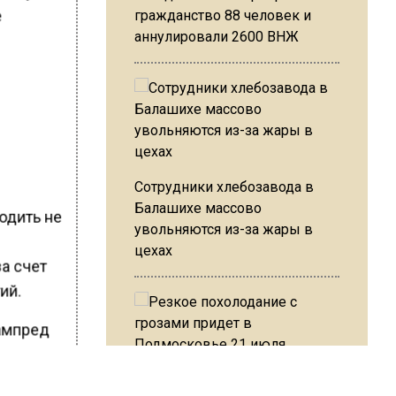
е
гражданство 88 человек и
аннулировали 2600 ВНЖ
Сотрудники хлебозавода в
Балашихе массово
одить не
увольняются из-за жары в
цехах
а счет
ий.
зампред
 ввести
пожилых
Резкое похолодание с