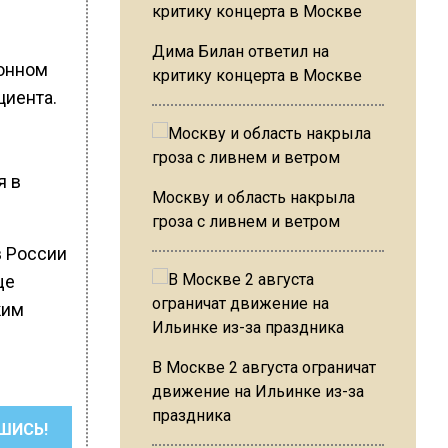
Дима Билан ответил на
ронном
критику концерта в Москве
циента.
я в
Москву и область накрыла
гроза с ливнем и ветром
 в России
ще
ким
В Москве 2 августа ограничат
движение на Ильинке из-за
праздника
ШИСЬ!