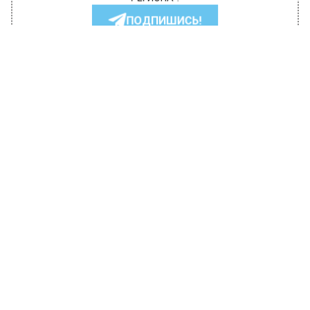
РЕГИОНА".
ПОДПИШИСЬ!
ПОДПИСЫВАЙТЕСЬ НА МОСРЕГИОН:
НОВОСТИ
ДЗЕН
ТЕЛЕГРАМ
Новости СМИ2
ГЛАВНОЕ
Автор:
Илья Федоров
Под Истрой фура MAN смяла
Volkswagen, водитель и пассажир
погибли