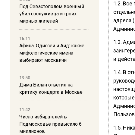
1.2. Все
Под Севастополем военный
отдельно
убил сослуживца и троих
адреса 
мирных жителей
Админис
16:11
1.3. Ад
Афина, Одиссей и Аид: какие
заинтер
мифологические имена
и дейст
выбирают москвичи
1.4. В 
13:50
руковод
Дима Билан ответил на
настоящ
критику концерта в Москве
которые
Админис
11:42
Пользов
Число избирателей в
Подмосковье превысило 6
1.5. Ни
миллионов