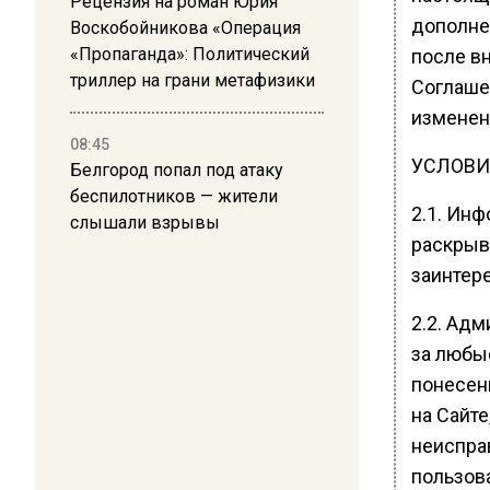
Рецензия на роман Юрия
дополне
Воскобойникова «Операция
«Пропаганда»: Политический
после в
триллер на грани метафизики
Соглаше
изменен
08:45
УСЛОВИ
Белгород попал под атаку
беспилотников — жители
2.1. Инф
слышали взрывы
раскрыв
заинтер
2.2. Адм
за любы
понесен
на Сайт
неиспра
пользова