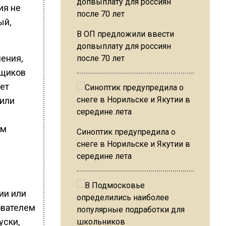
ия не
ый,
В ОП предложили ввести
допвыплату для россиян
нения,
после 70 лет
вщиков
ет
 или
им
Синоптик предупредила о
снеге в Норильске и Якутии в
середине лета
ии или
ователем
уски,