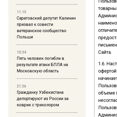
Пользов
товарны
11:15
Админис
Саратовский депутат Калинин
наимено
призвал к совести
отличит
ветеранское сообщество
Польши
предост
письмен
Сайта.
10:34
Пять человек погибли в
1.6. На
результате атаки БПЛА на
офертой
Московскую область
начинае
Пользов
21:36
Гражданку Узбекистана
объеме (
депортируют из России за
несогла
коврик с триколором
Пользова
Админис