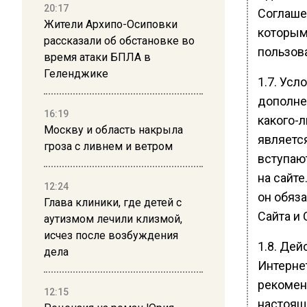
20:17
Соглаше
Жители Архипо-Осиповки
которыми
рассказали об обстановке во
пользов
время атаки БПЛА в
Геленджике
1.7. Ус
дополне
16:19
какого-
Москву и область накрыла
являетс
гроза с ливнем и ветром
вступаю
на сайт
12:24
он обяза
Глава клиники, где детей с
Сайта и 
аутизмом лечили клизмой,
исчез после возбуждения
1.8. Де
дела
Интерне
рекомен
12:15
настоящ