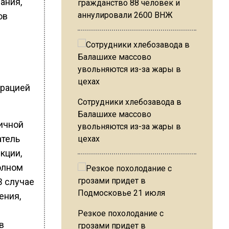
ания,
гражданство 88 человек и
аннулировали 2600 ВНЖ
ов
трацией
Сотрудники хлебозавода в
Балашихе массово
ичной
увольняются из-за жары в
атель
цехах
кции,
олном
В случае
ения,
Резкое похолодание с
в
грозами придет в