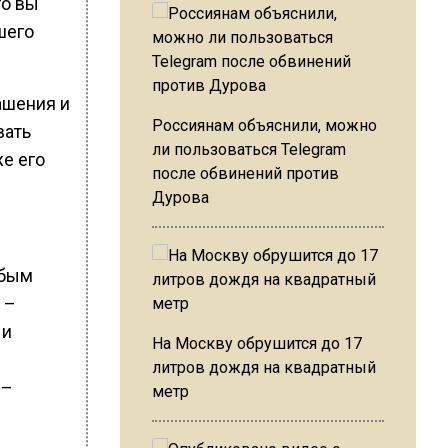
то вы
шего
ашения и
Россиянам объяснили, можно
вать
ли пользоваться Telegram
е его
после обвинений против
Дурова
юбым
 –
 и
На Москву обрушится до 17
литров дождя на квадратный
 –
метр