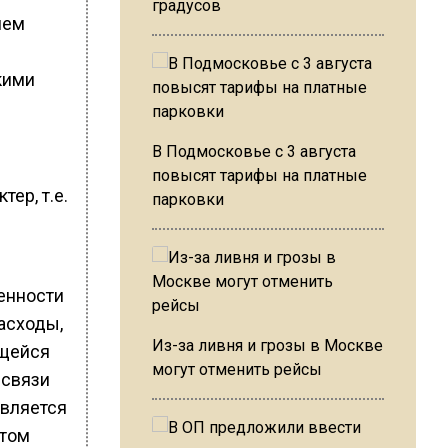
градусов
лем
кими
В Подмосковье с 3 августа
повысят тарифы на платные
ер, т.е.
парковки
венности
асходы,
Из-за ливня и грозы в Москве
ящейся
могут отменить рейсы
 связи
твляется
 том