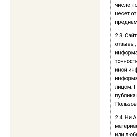
числе п
несет о
преднам
2.3. Сай
отзывы,
информа
точност
иной ин
информа
лицом. 
публика
Пользов
2.4. Ни
материа
или люб