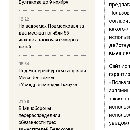
Булгакова до 9 ноября
предлаг
Пользов
12:22
согласи
На водоемах Подмосковья за
какого-л
два месяца погибли 55
использ
человек, включая семерых
действу
детей
вмешива
08:54
Сайт исп
Под Екатеринбургом взорвали
гаранти
Mercedes главы
«Пользо
«Уралдронзавода» Ткачука
запомина
также п
21:38
использ
В Минобороны
использ
перераспределили
обязанности трех
уведомл
заместителей Белоусова