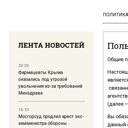
ПОЛИТИК
Поль
ЛЕНТА НОВОСТЕЙ
Общие 
20:30
Настоящ
Фармацевты Крыма
оказались под угрозой
являетс
увольнения из-за требований
связанн
Минздрава
агентств
(далее –
16:10
Вы обяз
Мосгорсуд продлил арест экс-
замминистра обороны
данный 