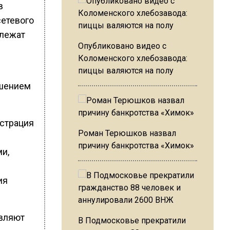
в
сетевого
лежат
Опубликовано видео с
Коломенского хлебозавода:
пиццы валяются на полу
ашением
истрация
Роман Терюшков назвал
причину банкротства «Химок»
и,
ия
авляют
В Подмосковье прекратили