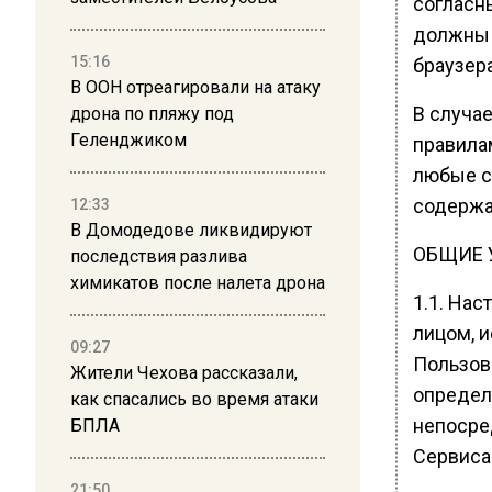
согласн
должны 
15:16
браузера
В ООН отреагировали на атаку
В случа
дрона по пляжу под
Геленджиком
правила
любые с
содержа
12:33
В Домодедове ликвидируют
ОБЩИЕ 
последствия разлива
химикатов после налета дрона
1.1. На
лицом, 
09:27
Пользов
Жители Чехова рассказали,
определ
как спасались во время атаки
непосред
БПЛА
Сервиса
21:50