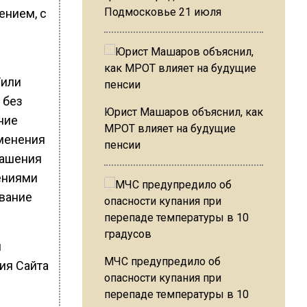
Подмосковье 21 июля
ением, с
/или
 без
Юрист Машаров объяснил, как
ние
МРОТ влияет на будущие
менения
пенсии
лашения
ениями
ование
и
МЧС предупредило об
ия Сайта
опасности купания при
перепаде температуры в 10