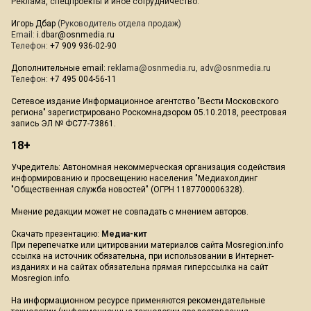
Реклама, спецпроекты и иное сотрудничество:
Игорь Дбар
(Руководитель отдела продаж)
Email:
i.dbar@osnmedia.ru
Телефон:
+7 909 936-02-90
Дополнительные email:
reklama@osnmedia.ru
,
adv@osnmedia.ru
Телефон:
+7 495 004-56-11
Сетевое издание Информационное агентство "Вести Московского
региона" зарегистрировано Роскомнадзором 05.10.2018, реестровая
запись ЭЛ № ФС77-73861.
18+
Учредитель: Автономная некоммерческая организация содействия
информированию и просвещению населения "Медиахолдинг
"Общественная служба новостей" (ОГРН 1187700006328).
Мнение редакции может не совпадать с мнением авторов.
Скачать презентацию:
Медиа-кит
При перепечатке или цитировании материалов сайта Mosregion.info
ссылка на источник обязательна, при использовании в Интернет-
изданиях и на сайтах обязательна прямая гиперссылка на сайт
Mosregion.info.
На информационном ресурсе применяются рекомендательные