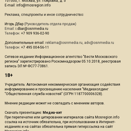
101000, г. Москва, ул. Покровка, д. 5
E-mail:
info@mosregion.info
Реклама, спецпроекты и иное сотрудничество:
Игорь Дбар
(Руководитель отдела продаж)
Email:
i.dbar@osnmedia.ru
Телефон:
+7 909 936-02-90
Дополнительные email:
reklama@osnmedia.ru
,
adv@osnmedia.ru
Телефон:
+7 495 004-56-11
Сетевое издание Информационное агентство "Вести Московского
региона" зарегистрировано Роскомнадзором 05.10.2018, реестровая
запись ЭЛ № ФС77-73861.
18+
Учредитель: Автономная некоммерческая организация содействия
информированию и просвещению населения "Медиахолдинг
"Общественная служба новостей" (ОГРН 1187700006328).
Мнение редакции может не совпадать с мнением авторов.
Скачать презентацию:
Медиа-кит
При перепечатке или цитировании материалов сайта Mosregion.info
ссылка на источник обязательна, при использовании в Интернет-
изданиях и на сайтах обязательна прямая гиперссылка на сайт