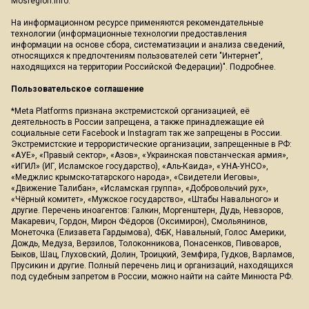
Mosregion.info.
На информационном ресурсе применяются рекомендательные
технологии (информационные технологии предоставления
информации на основе сбора, систематизации и анализа сведений,
относящихся к предпочтениям пользователей сети "Интернет",
находящихся на территории Российской Федерации)".
Подробнее
.
Пользовательское соглашение
*Meta Platforms признана экстремистской организацией, её
деятельность в России запрещена, а также принадлежащие ей
социальные сети Facebook и Instagram так же запрещены в России.
Экстремистские и террористические организации, запрещенные в РФ:
«АУЕ», «Правый сектор», «Азов», «Украинская повстанческая армия»,
«ИГИЛ» (ИГ, Исламское государство), «Аль-Каида», «УНА-УНСО»,
«Меджлис крымско-татарского народа», «Свидетели Иеговы»,
«Движение Талибан», «Исламская группа», «Добровольчий рух»,
«Чёрный комитет», «Мужское государство», «Штабы Навального» и
другие. Перечень иноагентов: Галкин, Моргенштерн, Дудь, Невзоров,
Макаревич, Гордон, Мирон Фёдоров (Оксимирон), Смольянинов,
Монеточка (Елизавета Гардымова), ФБК, Навальный, Голос Америки,
Дождь, Медуза, Верзилов, Толоконникова, Понасенков, Пивоваров,
Быков, Шац, Глуховский, Долин, Троицкий, Земфира, Гудков, Варламов,
Прусикин и другие. Полный перечень лиц и организаций, находящихся
под судебным запретом в России, можно найти на сайте Минюста РФ.