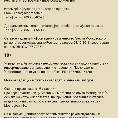
Реклама, спецпроекты и иное сотрудничество:
Игорь Дбар
(Руководитель отдела продаж)
Email:
i.dbar@osnmedia.ru
Телефон:
+7 909 936-02-90
Дополнительные email:
reklama@osnmedia.ru
,
adv@osnmedia.ru
Телефон:
+7 495 004-56-11
Сетевое издание Информационное агентство "Вести Московского
региона" зарегистрировано Роскомнадзором 05.10.2018, реестровая
запись ЭЛ № ФС77-73861.
18+
Учредитель: Автономная некоммерческая организация содействия
информированию и просвещению населения "Медиахолдинг
"Общественная служба новостей" (ОГРН 1187700006328).
Мнение редакции может не совпадать с мнением авторов.
Скачать презентацию:
Медиа-кит
При перепечатке или цитировании материалов сайта Mosregion.info
ссылка на источник обязательна, при использовании в Интернет-
изданиях и на сайтах обязательна прямая гиперссылка на сайт
Mosregion.info.
На информационном ресурсе применяются рекомендательные