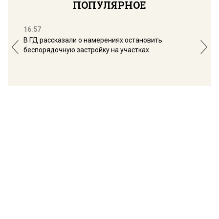
ПОПУЛЯРНОЕ
16:57
13:
В ГД рассказали о намерениях остановить
Соб
беспорядочную застройку на участках
пол