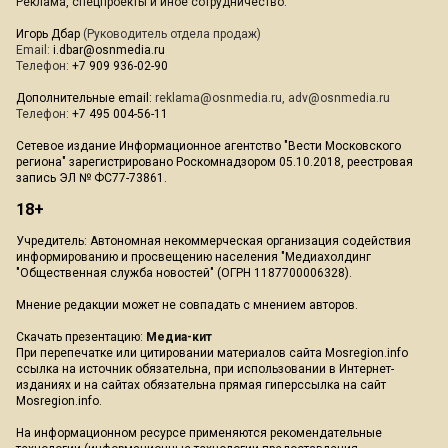
Реклама, спецпроекты и иное сотрудничество:
Игорь Дбар
(Руководитель отдела продаж)
Email:
i.dbar@osnmedia.ru
Телефон:
+7 909 936-02-90
Дополнительные email:
reklama@osnmedia.ru
,
adv@osnmedia.ru
Телефон:
+7 495 004-56-11
Сетевое издание Информационное агентство "Вести Московского
региона" зарегистрировано Роскомнадзором 05.10.2018, реестровая
запись ЭЛ № ФС77-73861.
18+
Учредитель: Автономная некоммерческая организация содействия
информированию и просвещению населения "Медиахолдинг
"Общественная служба новостей" (ОГРН 1187700006328).
Мнение редакции может не совпадать с мнением авторов.
Скачать презентацию:
Медиа-кит
При перепечатке или цитировании материалов сайта Mosregion.info
ссылка на источник обязательна, при использовании в Интернет-
изданиях и на сайтах обязательна прямая гиперссылка на сайт
Mosregion.info.
На информационном ресурсе применяются рекомендательные