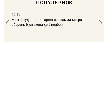
ПОПУЛЯРНОЕ
16:10
13:
Мосгорсуд продлил арест экс-замминистра
Дим
обороны Булгакова до 9 ноября