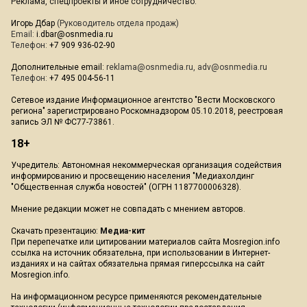
Реклама, спецпроекты и иное сотрудничество:
Игорь Дбар
(Руководитель отдела продаж)
Email:
i.dbar@osnmedia.ru
Телефон:
+7 909 936-02-90
Дополнительные email:
reklama@osnmedia.ru
,
adv@osnmedia.ru
Телефон:
+7 495 004-56-11
Сетевое издание Информационное агентство "Вести Московского
региона" зарегистрировано Роскомнадзором 05.10.2018, реестровая
запись ЭЛ № ФС77-73861.
18+
Учредитель: Автономная некоммерческая организация содействия
информированию и просвещению населения "Медиахолдинг
"Общественная служба новостей" (ОГРН 1187700006328).
Мнение редакции может не совпадать с мнением авторов.
Скачать презентацию:
Медиа-кит
При перепечатке или цитировании материалов сайта Mosregion.info
ссылка на источник обязательна, при использовании в Интернет-
изданиях и на сайтах обязательна прямая гиперссылка на сайт
Mosregion.info.
На информационном ресурсе применяются рекомендательные