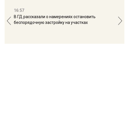
16:57
13:
В ГД рассказали о намерениях остановить
Соб
беспорядочную застройку на участках
пол