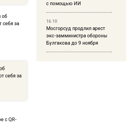
с помощью ИИ
16:10
Мосгорсуд продлил арест
экс-замминистра обороны
Булгакова до 9 ноября
13:50
Дима Билан ответил на
об
критику концерта в Москве
т себя за
16:19
Москву и область накрыла
гроза с ливнем и ветром
16:58
В Москве 2 августа