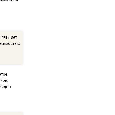
22:07
Резкое похолодание с
грозами придет в
Подмосковье 21 июля
 пять лет
18:05
ижимостью
Юрист Машаров объяснил,
как МРОТ влияет на
будущие пенсии
17:12
МЧС предупредило об
опасности купания при
перепаде температуры в 10
градусов
16:13