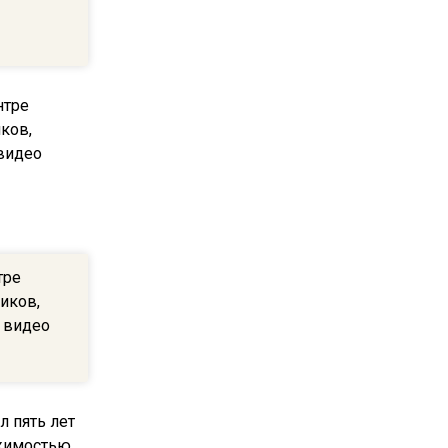
пиццы валяются на полу
16:53
Роман Терюшков назвал
причину банкротства
«Химок»
13:27
В Подмосковье прекратили
гражданство 88 человек и
аннулировали 2600 ВНЖ
тре
иков,
20:56
 видео
Сотрудники хлебозавода в
Балашихе массово
увольняются из-за жары в
цехах