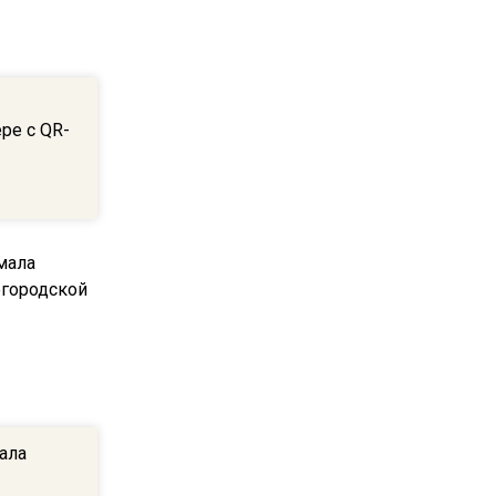
ограничат движение на
Ильинке из-за праздника
15:33
ре с QR-
Россиянам объяснили,
можно ли пользоваться
Telegram после обвинений
против Дурова
22:24
На Москву обрушится до 17
литров дождя на
квадратный метр
13:50
Опубликовано видео с
ала
Коломенского хлебозавода: