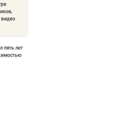
тре
В Подмосковье с 3 августа
иков,
повысят тарифы на платные
 видео
парковки
14:34
Из-за ливня и грозы в
Москве могут отменить
рейсы
14:48
В ОП предложили ввести
допвыплату для россиян
после 70 лет
 пять лет
ижимостью
17:17
Синоптик предупредила о
снеге в Норильске и Якутии