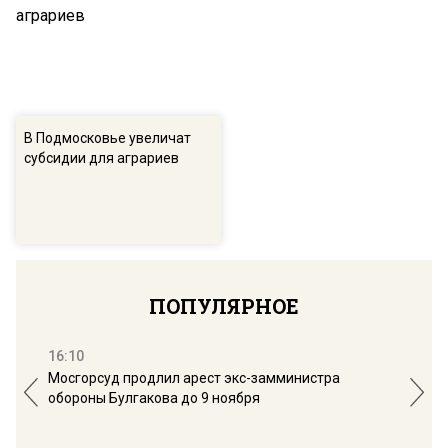
В Подмосковье увеличат
субсидии для аграриев
ПОПУЛЯРНОЕ
16:10
13:
Мосгорсуд продлил арест экс-замминистра
Дим
обороны Булгакова до 9 ноября