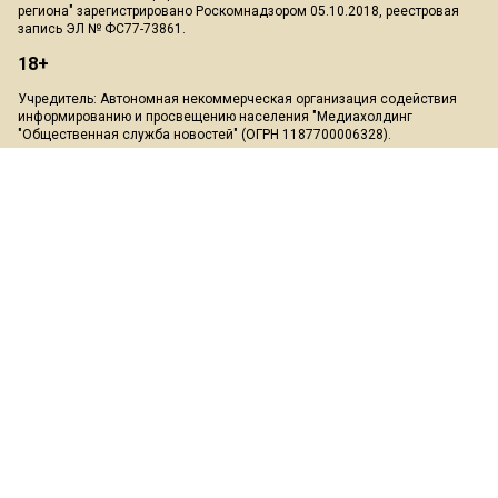
региона" зарегистрировано Роскомнадзором 05.10.2018, реестровая
запись ЭЛ № ФС77-73861.
18+
Учредитель: Автономная некоммерческая организация содействия
информированию и просвещению населения "Медиахолдинг
"Общественная служба новостей" (ОГРН 1187700006328).
Мнение редакции может не совпадать с мнением авторов.
Скачать презентацию:
Медиа-кит
При перепечатке или цитировании материалов сайта Mosregion.info
ссылка на источник обязательна, при использовании в Интернет-
изданиях и на сайтах обязательна прямая гиперссылка на сайт
Mosregion.info.
На информационном ресурсе применяются рекомендательные
технологии (информационные технологии предоставления
информации на основе сбора, систематизации и анализа сведений,
относящихся к предпочтениям пользователей сети "Интернет",
находящихся на территории Российской Федерации)".
Подробнее
.
Пользовательское соглашение
*Meta Platforms признана экстремистской организацией, её
деятельность в России запрещена, а также принадлежащие ей
социальные сети Facebook и Instagram так же запрещены в России.