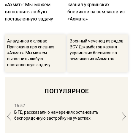
Алаудинов о словах
Военный чеченец из рядов
Пригожина про спецназ
ВСУ Джамбетов казнил
«Ахмат»: Мы можем
украинских боевиков за
выполнить любую
земляков из «Ахмата»
поставленную задачу
ПОПУЛЯРНОЕ
16:57
13:
В ГД рассказали о намерениях остановить
Соб
беспорядочную застройку на участках
пол