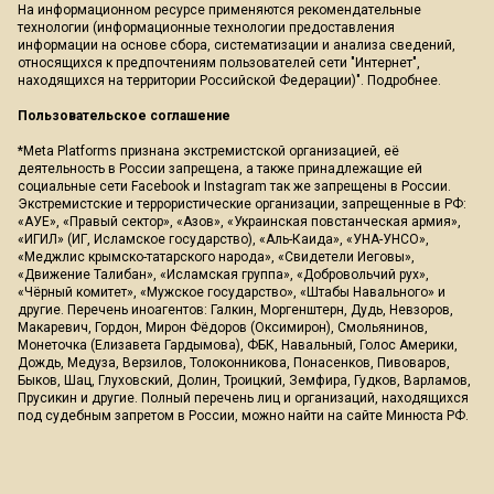
На информационном ресурсе применяются рекомендательные
технологии (информационные технологии предоставления
информации на основе сбора, систематизации и анализа сведений,
относящихся к предпочтениям пользователей сети "Интернет",
находящихся на территории Российской Федерации)".
Подробнее
.
Пользовательское соглашение
*Meta Platforms признана экстремистской организацией, её
деятельность в России запрещена, а также принадлежащие ей
социальные сети Facebook и Instagram так же запрещены в России.
Экстремистские и террористические организации, запрещенные в РФ:
«АУЕ», «Правый сектор», «Азов», «Украинская повстанческая армия»,
«ИГИЛ» (ИГ, Исламское государство), «Аль-Каида», «УНА-УНСО»,
«Меджлис крымско-татарского народа», «Свидетели Иеговы»,
«Движение Талибан», «Исламская группа», «Добровольчий рух»,
«Чёрный комитет», «Мужское государство», «Штабы Навального» и
другие. Перечень иноагентов: Галкин, Моргенштерн, Дудь, Невзоров,
Макаревич, Гордон, Мирон Фёдоров (Оксимирон), Смольянинов,
Монеточка (Елизавета Гардымова), ФБК, Навальный, Голос Америки,
Дождь, Медуза, Верзилов, Толоконникова, Понасенков, Пивоваров,
Быков, Шац, Глуховский, Долин, Троицкий, Земфира, Гудков, Варламов,
Прусикин и другие. Полный перечень лиц и организаций, находящихся
под судебным запретом в России, можно найти на сайте Минюста РФ.