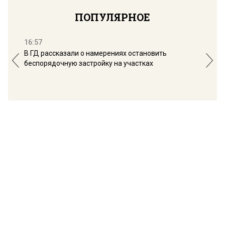
ПОПУЛЯРНОЕ
16:57
13:
В ГД рассказали о намерениях остановить
Соб
беспорядочную застройку на участках
пол