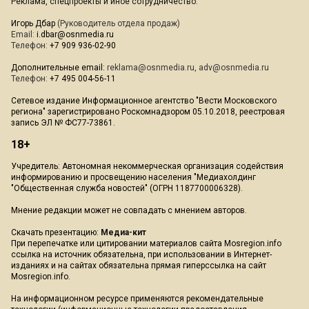
Реклама, спецпроекты и иное сотрудничество:
Игорь Дбар
(Руководитель отдела продаж)
Email:
i.dbar@osnmedia.ru
Телефон:
+7 909 936-02-90
Дополнительные email:
reklama@osnmedia.ru
,
adv@osnmedia.ru
Телефон:
+7 495 004-56-11
Сетевое издание Информационное агентство "Вести Московского
региона" зарегистрировано Роскомнадзором 05.10.2018, реестровая
запись ЭЛ № ФС77-73861.
18+
Учредитель: Автономная некоммерческая организация содействия
информированию и просвещению населения "Медиахолдинг
"Общественная служба новостей" (ОГРН 1187700006328).
Мнение редакции может не совпадать с мнением авторов.
Скачать презентацию:
Медиа-кит
При перепечатке или цитировании материалов сайта Mosregion.info
ссылка на источник обязательна, при использовании в Интернет-
изданиях и на сайтах обязательна прямая гиперссылка на сайт
Mosregion.info.
На информационном ресурсе применяются рекомендательные