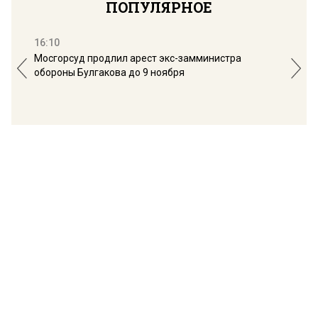
ПОПУЛЯРНОЕ
16:10
13:
Мосгорсуд продлил арест экс-замминистра
Дим
обороны Булгакова до 9 ноября