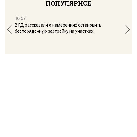
ПОПУЛЯРНОЕ
16:57
13:
В ГД рассказали о намерениях остановить
Соб
беспорядочную застройку на участках
пол