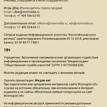
Реклама, спецпроекты и иное сотрудничество:
Игорь Дбар
(Руководитель отдела продаж)
Email:
i.dbar@osnmedia.ru
Телефон:
+7 909 936-02-90
Дополнительные email:
reklama@osnmedia.ru
,
adv@osnmedia.ru
Телефон:
+7 495 004-56-11
Сетевое издание Информационное агентство "Вести Московского
региона" зарегистрировано Роскомнадзором 05.10.2018, реестровая
запись ЭЛ № ФС77-73861.
18+
Учредитель: Автономная некоммерческая организация содействия
информированию и просвещению населения "Медиахолдинг
"Общественная служба новостей" (ОГРН 1187700006328).
Мнение редакции может не совпадать с мнением авторов.
Скачать презентацию:
Медиа-кит
При перепечатке или цитировании материалов сайта Mosregion.info
ссылка на источник обязательна, при использовании в Интернет-
изданиях и на сайтах обязательна прямая гиперссылка на сайт
Mosregion.info.
На информационном ресурсе применяются рекомендательные