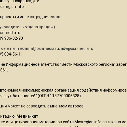
ва, ул. Покровка, д. 5
sregion.info
проекты и иное сотрудничество:
уководитель отдела продаж)
osnmedia.ru
09 936-02-90
ые email:
reklama@osnmedia.ru
,
adv@osnmedia.ru
95 004-56-11
ие Информационное агентство "Вести Московского региона" зарег
861.
Автономная некоммерческая организация содействия информиро
 служба новостей" (ОГРН 1187700006328).
ции может не совпадать с мнением авторов.
ентацию:
Медиа-кит
ке или цитировании материалов сайта Mosregion.info ссылка на и