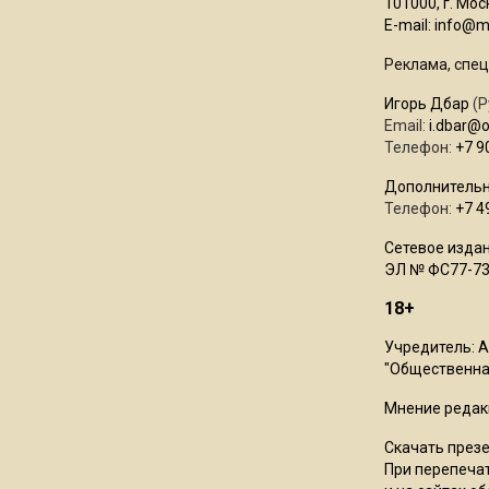
101000, г. Моск
E-mail:
info@mo
Реклама, спец
Игорь Дбар
(Р
Email:
i.dbar@
Телефон:
+7 9
Дополнительн
Телефон:
+7 4
Сетевое издан
ЭЛ № ФС77-73
18+
Учредитель: 
"Общественная
Мнение редак
Скачать през
При перепечат