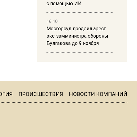
с помощью ИИ
16:10
Мосгорсуд продлил арест
экс-замминистра обороны
Булгакова до 9 ноября
13:50
Дима Билан ответил на
критику концерта в Москве
ОГИЯ
ПРОИСШЕСТВИЯ
НОВОСТИ КОМПАНИЙ
16:19
Москву и область накрыла
гроза с ливнем и ветром
16:58
В Москве 2 августа