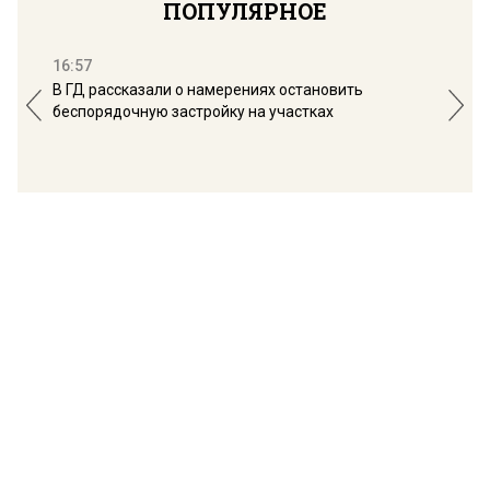
ПОПУЛЯРНОЕ
16:57
13:
В ГД рассказали о намерениях остановить
Соб
беспорядочную застройку на участках
пол