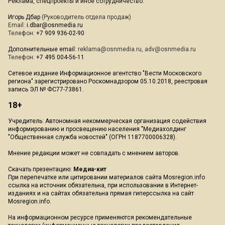
Реклама, спецпроекты и иное сотрудничество:
Игорь Дбар
(Руководитель отдела продаж)
Email:
i.dbar@osnmedia.ru
Телефон:
+7 909 936-02-90
Дополнительные email:
reklama@osnmedia.ru
,
adv@osnmedia.ru
Телефон:
+7 495 004-56-11
Сетевое издание Информационное агентство "Вести Московского
региона" зарегистрировано Роскомнадзором 05.10.2018, реестровая
запись ЭЛ № ФС77-73861.
18+
Учредитель: Автономная некоммерческая организация содействия
информированию и просвещению населения "Медиахолдинг
"Общественная служба новостей" (ОГРН 1187700006328).
Мнение редакции может не совпадать с мнением авторов.
Скачать презентацию:
Медиа-кит
При перепечатке или цитировании материалов сайта Mosregion.info
ссылка на источник обязательна, при использовании в Интернет-
изданиях и на сайтах обязательна прямая гиперссылка на сайт
Mosregion.info.
На информационном ресурсе применяются рекомендательные