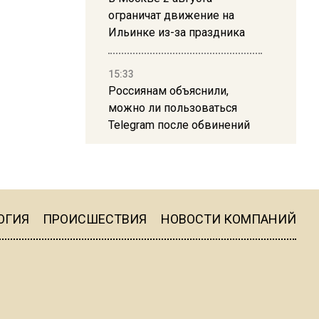
ограничат движение на
Ильинке из-за праздника
15:33
Россиянам объяснили,
можно ли пользоваться
Telegram после обвинений
против Дурова
22:24
На Москву обрушится до 17
литров дождя на
ОГИЯ
ПРОИСШЕСТВИЯ
НОВОСТИ КОМПАНИЙ
квадратный метр
13:50
Опубликовано видео с
Коломенского хлебозавода: