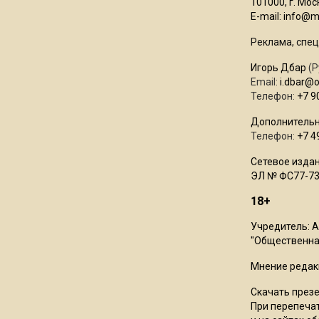
101000, г. Моск
E-mail:
info@mo
Реклама, спец
Игорь Дбар
(Р
Email:
i.dbar@
Телефон:
+7 9
Дополнительн
Телефон:
+7 4
Сетевое издан
ЭЛ № ФС77-73
18+
Учредитель: 
"Общественная
Мнение редак
Скачать през
При перепечат