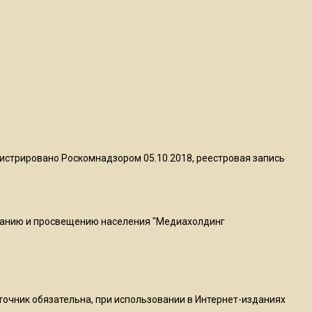
пиццы валяются на полу
16:53
Роман Терюшков назвал
причину банкротства
«Химок»
13:27
В Подмосковье прекратили
истрировано Роскомнадзором 05.10.2018, реестровая запись
гражданство 88 человек и
аннулировали 2600 ВНЖ
ванию и просвещению населения "Медиахолдинг
20:56
Сотрудники хлебозавода в
Балашихе массово
увольняются из-за жары в
цехах
сточник обязательна, при использовании в Интернет-изданиях