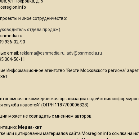
ва, ул. Покровка, д. 5
sregion.info
проекты и иное сотрудничество:
уководитель отдела продаж)
osnmedia.ru
09 936-02-90
ые email:
reklama@osnmedia.ru
,
adv@osnmedia.ru
95 004-56-11
ие Информационное агентство "Вести Московского региона" зарег
861.
Автономная некоммерческая организация содействия информиро
 служба новостей" (ОГРН 1187700006328).
ции может не совпадать с мнением авторов.
ентацию:
Медиа-кит
ке или цитировании материалов сайта Mosregion.info ссылка на и