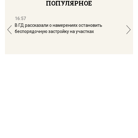
ПОПУЛЯРНОЕ
16:57
13:
В ГД рассказали о намерениях остановить
Соб
беспорядочную застройку на участках
пол