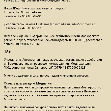
Реклама, спецпроекты и иное сотрудничество:
Игорь Дбар
(Руководитель отдела продаж)
Email:
i.dbar@osnmedia.ru
Телефон:
+7 909 936-02-90
Дополнительные email:
reklama@osnmedia.ru
,
adv@osnmedia.ru
Телефон:
+7 495 004-56-11
Сетевое издание Информационное агентство "Вести Московского
региона" зарегистрировано Роскомнадзором 05.10.2018, реестровая
запись ЭЛ № ФС77-73861.
18+
Учредитель: Автономная некоммерческая организация содействия
информированию и просвещению населения "Медиахолдинг
"Общественная служба новостей" (ОГРН 1187700006328).
Мнение редакции может не совпадать с мнением авторов.
Скачать презентацию:
Медиа-кит
При перепечатке или цитировании материалов сайта Mosregion.info
ссылка на источник обязательна, при использовании в Интернет-
изданиях и на сайтах обязательна прямая гиперссылка на сайт
Mosregion.info.
На информационном ресурсе применяются рекомендательные