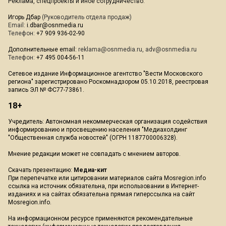
Реклама, спецпроекты и иное сотрудничество:
Игорь Дбар
(Руководитель отдела продаж)
Email:
i.dbar@osnmedia.ru
Телефон:
+7 909 936-02-90
Дополнительные email:
reklama@osnmedia.ru
,
adv@osnmedia.ru
Телефон:
+7 495 004-56-11
Сетевое издание Информационное агентство "Вести Московского
региона" зарегистрировано Роскомнадзором 05.10.2018, реестровая
запись ЭЛ № ФС77-73861.
18+
Учредитель: Автономная некоммерческая организация содействия
информированию и просвещению населения "Медиахолдинг
"Общественная служба новостей" (ОГРН 1187700006328).
Мнение редакции может не совпадать с мнением авторов.
Скачать презентацию:
Медиа-кит
При перепечатке или цитировании материалов сайта Mosregion.info
ссылка на источник обязательна, при использовании в Интернет-
изданиях и на сайтах обязательна прямая гиперссылка на сайт
Mosregion.info.
На информационном ресурсе применяются рекомендательные