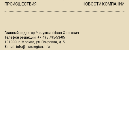
ПРОИСШЕСТВИЯ
НОВОСТИ КОМПАНИЙ
Главный редактор: Чечушкин Иван Олегович.
Телефон редакции: +7 495 795-53-05
101000, г. Москва, ул. Покровка, д. 5
E-mail:
info@mosregion.info
Реклама, спецпроекты и иное сотрудничество:
Игорь Дбар
(Руководитель отдела продаж)
Email:
i.dbar@osnmedia.ru
Телефон:
+7 909 936-02-90
Дополнительные email:
reklama@osnmedia.ru
,
adv@osnmedia.ru
Телефон:
+7 495 004-56-11
Сетевое издание Информационное агентство "Вести Московского
региона" зарегистрировано Роскомнадзором 05.10.2018, реестровая
запись ЭЛ № ФС77-73861.
18+
Учредитель: Автономная некоммерческая организация содействия