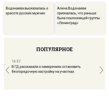
Водонаева высказалась о
Алена Водонаева
красоте русских мужчин
призналась, что раньше
была поклонницей группы
«Ленинград»
ПОПУЛЯРНОЕ
16:57
13:
В ГД рассказали о намерениях остановить
Соб
беспорядочную застройку на участках
пол