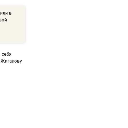
Москве могут отменить
рейсы
или в
вой
14:48
В ОП предложили ввести
допвыплату для россиян
после 70 лет
17:17
Синоптик предупредила о
снеге в Норильске и Якутии
в середине лета
16:28
себя
В Подмосковье
с
определились наиболее
популярные подработки для