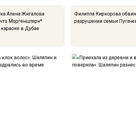
ка Алена Жигалова
Филиппа Киркорова обвин
 что Моргенштерн*
разрушении семьи Пугаче
 караоке в Дубае
клок волос»: Шаляпин и
«Приехала из деревни и в 
подрались во время
поверила»: Шаляпин разне
Жигалову