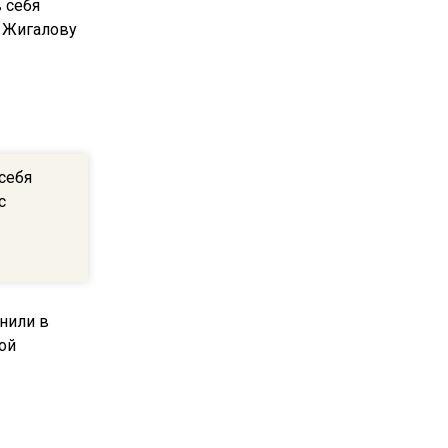
18:05
Юрист Машаров объяснил,
как МРОТ влияет на
будущие пенсии
17:12
МЧС предупредило об
себя
опасности купания при
с
перепаде температуры в 10
градусов
16:13
В Подмосковье с 3 августа
повысят тарифы на платные
парковки
14:34
Из-за ливня и грозы в