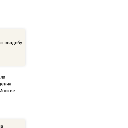
Telegram после обвинений
против Дурова
22:24
На Москву обрушится до 17
литров дождя на
ю свадьбу
квадратный метр
13:50
Опубликовано видео с
Коломенского хлебозавода:
пиццы валяются на полу
16:53
Роман Терюшков назвал
причину банкротства
«Химок»
ла