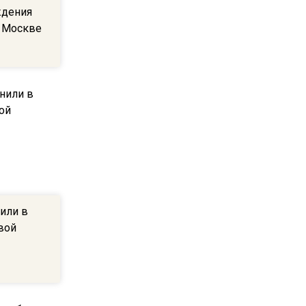
ждения
13:27
 Москве
В Подмосковье прекратили
гражданство 88 человек и
аннулировали 2600 ВНЖ
20:56
Сотрудники хлебозавода в
Балашихе массово
увольняются из-за жары в
цехах
или в
22:07
вой
Резкое похолодание с
грозами придет в
Подмосковье 21 июля