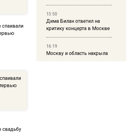
13:50
Дима Билан ответил на
критику концерта в Москве
16:19
Москву и область накрыла
гроза с ливнем и ветром
 спаивали
16:58
нтервью
В Москве 2 августа
ограничат движение на
Ильинке из-за праздника
15:33
Россиянам объяснили,
можно ли пользоваться