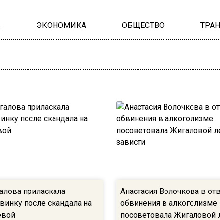
А
ЭКОНОМИКА
ОБЩЕСТВО
ТРА
алова приласкала
Анастасия Волочкова в отв
винку после скандала на
обвинения в алкоголизме
евой
посоветовала Жигаловой 