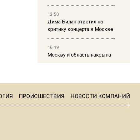
13:50
Дима Билан ответил на
критику концерта в Москве
16:19
Москву и область накрыла
гроза с ливнем и ветром
16:58
В Москве 2 августа
ограничат движение на
ОГИЯ
ПРОИСШЕСТВИЯ
НОВОСТИ КОМПАНИЙ
Ильинке из-за праздника
15:33
Россиянам объяснили,
можно ли пользоваться