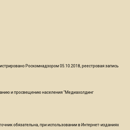
Telegram после обвинений
против Дурова
22:24
На Москву обрушится до 17
литров дождя на
квадратный метр
13:50
истрировано Роскомнадзором 05.10.2018, реестровая запись
Опубликовано видео с
Коломенского хлебозавода:
пиццы валяются на полу
ванию и просвещению населения "Медиахолдинг
16:53
Роман Терюшков назвал
причину банкротства
«Химок»
сточник обязательна, при использовании в Интернет-изданиях