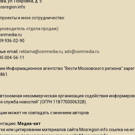
ва, ул. Покровка, д. 5
sregion.info
проекты и иное сотрудничество:
уководитель отдела продаж)
osnmedia.ru
09 936-02-90
ые email:
reklama@osnmedia.ru
,
adv@osnmedia.ru
95 004-56-11
ие Информационное агентство "Вести Московского региона" зарег
861.
Автономная некоммерческая организация содействия информиро
 служба новостей" (ОГРН 1187700006328).
ции может не совпадать с мнением авторов.
ентацию:
Медиа-кит
ке или цитировании материалов сайта Mosregion.info ссылка на и