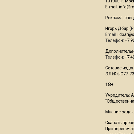
101000, г. Моск
E-mail:
info@mo
Реклама, спец
Игорь Дбар
(Р
Email:
i.dbar@
Телефон:
+7 9
Дополнительн
Телефон:
+7 4
Сетевое издан
ЭЛ № ФС77-73
18+
Учредитель: 
"Общественная
Мнение редак
Скачать през
При перепечат