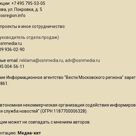
ции: +7 495 795-53-05
ва, ул. Покровка, д. 5
sregion.info
проекты и иное сотрудничество:
уководитель отдела продаж)
osnmedia.ru
09 936-02-90
ые email:
reklama@osnmedia.ru
,
adv@osnmedia.ru
95 004-56-11
ие Информационное агентство "Вести Московского региона" зарег
861.
Автономная некоммерческая организация содействия информиро
 служба новостей" (ОГРН 1187700006328).
ции может не совпадать с мнением авторов.
ентацию:
Медиа-кит