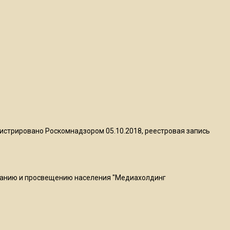
пиццы валяются на полу
16:53
Роман Терюшков назвал
причину банкротства
«Химок»
13:27
В Подмосковье прекратили
гражданство 88 человек и
истрировано Роскомнадзором 05.10.2018, реестровая запись
аннулировали 2600 ВНЖ
20:56
Сотрудники хлебозавода в
ванию и просвещению населения "Медиахолдинг
Балашихе массово
увольняются из-за жары в
цехах