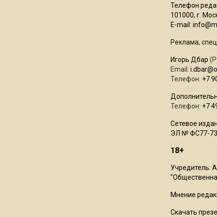
Телефон редак
101000, г. Моск
E-mail:
info@mo
Реклама, спец
Игорь Дбар
(Р
Email:
i.dbar@
Телефон:
+7 9
Дополнительн
Телефон:
+7 4
Сетевое издан
ЭЛ № ФС77-73
18+
Учредитель: 
"Общественная
Мнение редак
Скачать през