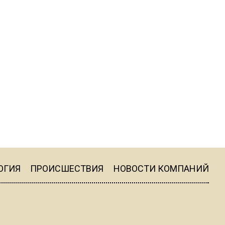
ограничат движение на
Ильинке из-за праздника
15:33
Россиянам объяснили,
можно ли пользоваться
Telegram после обвинений
против Дурова
22:24
На Москву обрушится до 17
литров дождя на
квадратный метр
ОГИЯ
ПРОИСШЕСТВИЯ
НОВОСТИ КОМПАНИЙ
13:50
Опубликовано видео с
Коломенского хлебозавода: