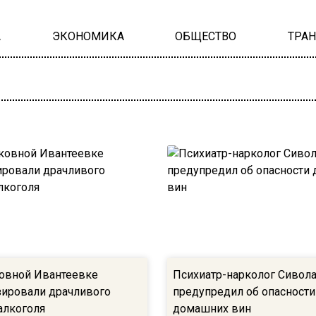
А
ЭКОНОМИКА
ОБЩЕСТВО
ТРА
овной Ивантеевке
Психиатр-нарколог Сивол
зировали драчливого
предупредил об опасности
алкоголя
домашних вин