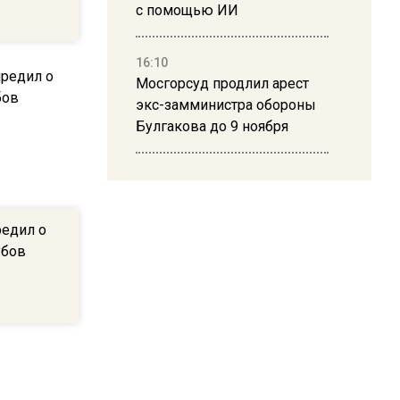
с помощью ИИ
16:10
Мосгорсуд продлил арест
экс-замминистра обороны
Булгакова до 9 ноября
13:50
Дима Билан ответил на
критику концерта в Москве
редил о
убов
16:19
Москву и область накрыла
гроза с ливнем и ветром
16:58
В Москве 2 августа