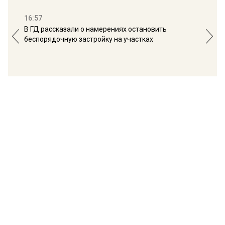
16:57
13:
В ГД рассказали о намерениях остановить
Соб
беспорядочную застройку на участках
пол