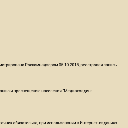
квадратный метр
13:50
Опубликовано видео с
Коломенского хлебозавода:
пиццы валяются на полу
16:53
Роман Терюшков назвал
истрировано Роскомнадзором 05.10.2018, реестровая запись
причину банкротства
«Химок»
ванию и просвещению населения "Медиахолдинг
13:27
В Подмосковье прекратили
гражданство 88 человек и
аннулировали 2600 ВНЖ
сточник обязательна, при использовании в Интернет-изданиях