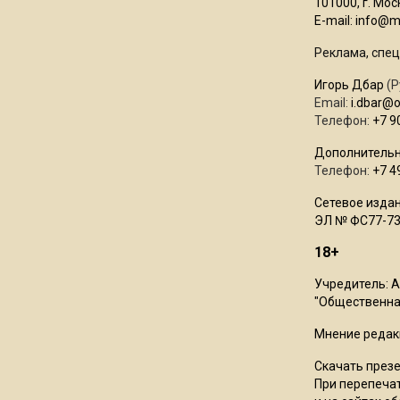
101000, г. Моск
E-mail:
info@mo
Реклама, спец
Игорь Дбар
(Р
Email:
i.dbar@
Телефон:
+7 9
Дополнительн
Телефон:
+7 4
Сетевое издан
ЭЛ № ФС77-73
18+
Учредитель: 
"Общественная
Мнение редак
Скачать през
При перепечат