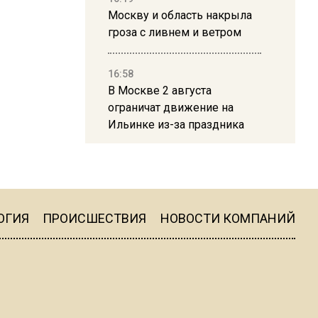
Москву и область накрыла
гроза с ливнем и ветром
16:58
В Москве 2 августа
ограничат движение на
Ильинке из-за праздника
15:33
Россиянам объяснили,
можно ли пользоваться
Telegram после обвинений
ОГИЯ
ПРОИСШЕСТВИЯ
НОВОСТИ КОМПАНИЙ
против Дурова
22:24
На Москву обрушится до 17
литров дождя на