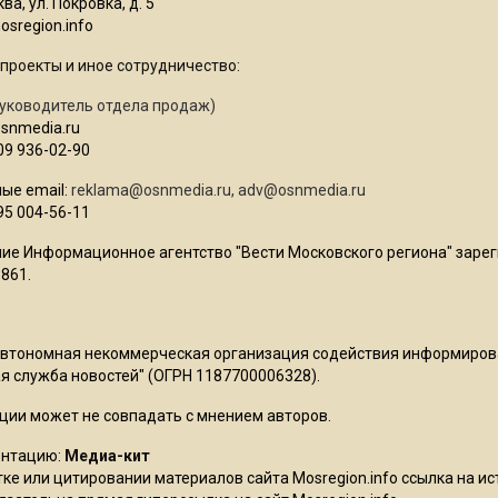
ва, ул. Покровка, д. 5
sregion.info
проекты и иное сотрудничество:
уководитель отдела продаж)
osnmedia.ru
09 936-02-90
ые email:
reklama@osnmedia.ru
,
adv@osnmedia.ru
95 004-56-11
ие Информационное агентство "Вести Московского региона" зарег
861.
Автономная некоммерческая организация содействия информиро
 служба новостей" (ОГРН 1187700006328).
ции может не совпадать с мнением авторов.
ентацию:
Медиа-кит
ке или цитировании материалов сайта Mosregion.info ссылка на и