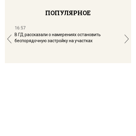
ПОПУЛЯРНОЕ
16:57
13:
В ГД рассказали о намерениях остановить
Соб
беспорядочную застройку на участках
пол