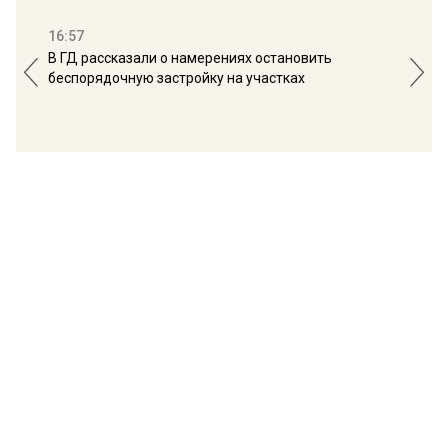
16:57
13:
В ГД рассказали о намерениях остановить
Соб
беспорядочную застройку на участках
пол