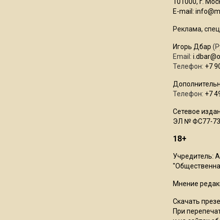
101000, г. Моск
E-mail:
info@mo
Реклама, спец
Игорь Дбар
(Р
Email:
i.dbar@
Телефон:
+7 9
Дополнительн
Телефон:
+7 4
Сетевое издан
ЭЛ № ФС77-73
18+
Учредитель: 
"Общественная
Мнение редак
Скачать през
При перепечат