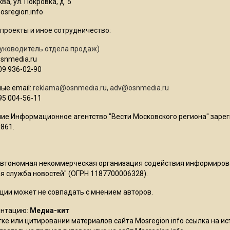
ва, ул. Покровка, д. 5
sregion.info
проекты и иное сотрудничество:
уководитель отдела продаж)
osnmedia.ru
09 936-02-90
ые email:
reklama@osnmedia.ru
,
adv@osnmedia.ru
95 004-56-11
ие Информационное агентство "Вести Московского региона" зарег
861.
Автономная некоммерческая организация содействия информиро
 служба новостей" (ОГРН 1187700006328).
ции может не совпадать с мнением авторов.
ентацию:
Медиа-кит
ке или цитировании материалов сайта Mosregion.info ссылка на и