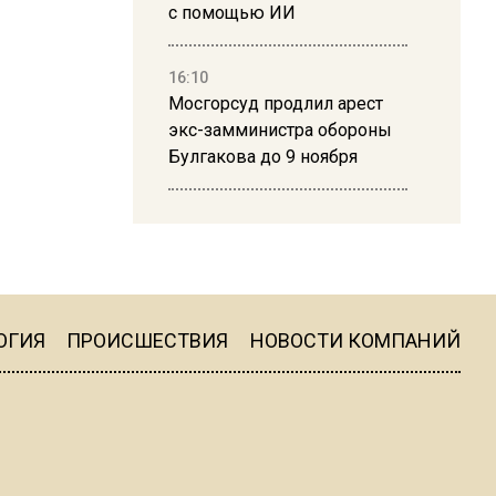
с помощью ИИ
16:10
Мосгорсуд продлил арест
экс-замминистра обороны
Булгакова до 9 ноября
13:50
Дима Билан ответил на
критику концерта в Москве
ОГИЯ
ПРОИСШЕСТВИЯ
НОВОСТИ КОМПАНИЙ
16:19
Москву и область накрыла
гроза с ливнем и ветром
16:58
В Москве 2 августа