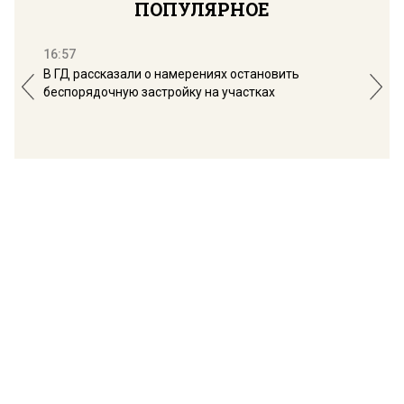
ПОПУЛЯРНОЕ
16:57
13:
В ГД рассказали о намерениях остановить
Соб
беспорядочную застройку на участках
пол