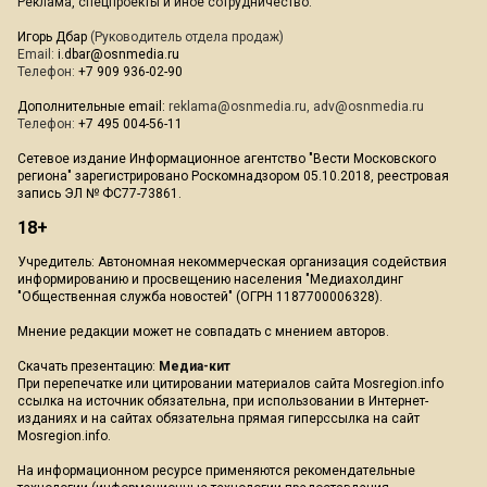
Реклама, спецпроекты и иное сотрудничество:
Игорь Дбар
(Руководитель отдела продаж)
Email:
i.dbar@osnmedia.ru
Телефон:
+7 909 936-02-90
Дополнительные email:
reklama@osnmedia.ru
,
adv@osnmedia.ru
Телефон:
+7 495 004-56-11
Сетевое издание Информационное агентство "Вести Московского
региона" зарегистрировано Роскомнадзором 05.10.2018, реестровая
запись ЭЛ № ФС77-73861.
18+
Учредитель: Автономная некоммерческая организация содействия
информированию и просвещению населения "Медиахолдинг
"Общественная служба новостей" (ОГРН 1187700006328).
Мнение редакции может не совпадать с мнением авторов.
Скачать презентацию:
Медиа-кит
При перепечатке или цитировании материалов сайта Mosregion.info
ссылка на источник обязательна, при использовании в Интернет-
изданиях и на сайтах обязательна прямая гиперссылка на сайт
Mosregion.info.
На информационном ресурсе применяются рекомендательные