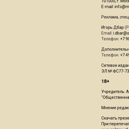
101000, г. Моск
E-mail:
info@mo
Реклама, спец
Игорь Дбар
(Р
Email:
i.dbar@
Телефон:
+7 9
Дополнительн
Телефон:
+7 4
Сетевое издан
ЭЛ № ФС77-73
18+
Учредитель: 
"Общественная
Мнение редак
Скачать през
При перепечат