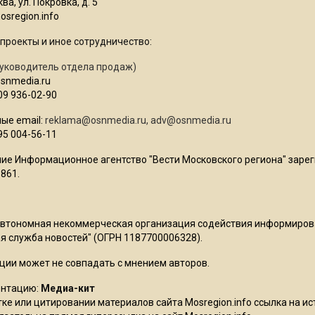
ва, ул. Покровка, д. 5
sregion.info
проекты и иное сотрудничество:
уководитель отдела продаж)
osnmedia.ru
09 936-02-90
ые email:
reklama@osnmedia.ru
,
adv@osnmedia.ru
95 004-56-11
ие Информационное агентство "Вести Московского региона" зарег
861.
Автономная некоммерческая организация содействия информиро
 служба новостей" (ОГРН 1187700006328).
ции может не совпадать с мнением авторов.
ентацию:
Медиа-кит
ке или цитировании материалов сайта Mosregion.info ссылка на и