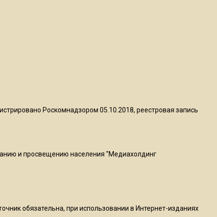
квадратный метр
13:50
Опубликовано видео с
Коломенского хлебозавода:
пиццы валяются на полу
16:53
Роман Терюшков назвал
истрировано Роскомнадзором 05.10.2018, реестровая запись
причину банкротства
«Химок»
ванию и просвещению населения "Медиахолдинг
13:27
В Подмосковье прекратили
гражданство 88 человек и
аннулировали 2600 ВНЖ
сточник обязательна, при использовании в Интернет-изданиях