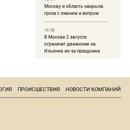
Москву и область накрыла
гроза с ливнем и ветром
16:58
В Москве 2 августа
ограничат движение на
Ильинке из-за праздника
15:33
Россиянам объяснили,
можно ли пользоваться
Telegram после обвинений
ОГИЯ
ПРОИСШЕСТВИЯ
НОВОСТИ КОМПАНИЙ
против Дурова
22:24
На Москву обрушится до 17
литров дождя на