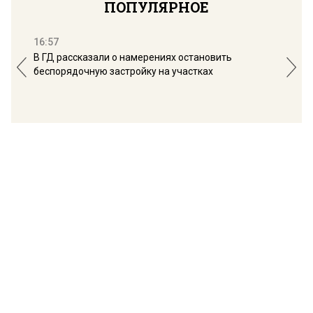
ПОПУЛЯРНОЕ
16:57
13:
В ГД рассказали о намерениях остановить
Соб
беспорядочную застройку на участках
пол