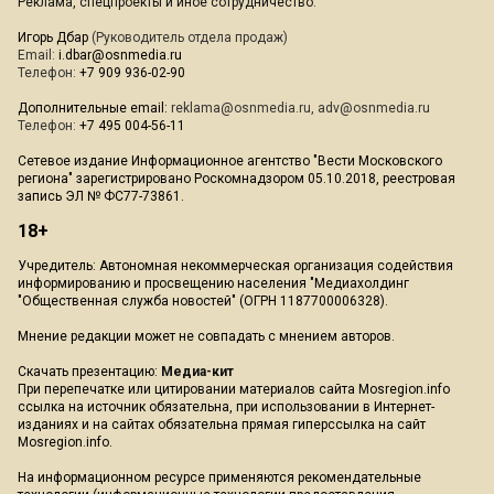
Реклама, спецпроекты и иное сотрудничество:
Игорь Дбар
(Руководитель отдела продаж)
Email:
i.dbar@osnmedia.ru
Телефон:
+7 909 936-02-90
Дополнительные email:
reklama@osnmedia.ru
,
adv@osnmedia.ru
Телефон:
+7 495 004-56-11
Сетевое издание Информационное агентство "Вести Московского
региона" зарегистрировано Роскомнадзором 05.10.2018, реестровая
запись ЭЛ № ФС77-73861.
18+
Учредитель: Автономная некоммерческая организация содействия
информированию и просвещению населения "Медиахолдинг
"Общественная служба новостей" (ОГРН 1187700006328).
Мнение редакции может не совпадать с мнением авторов.
Скачать презентацию:
Медиа-кит
При перепечатке или цитировании материалов сайта Mosregion.info
ссылка на источник обязательна, при использовании в Интернет-
изданиях и на сайтах обязательна прямая гиперссылка на сайт
Mosregion.info.
На информационном ресурсе применяются рекомендательные