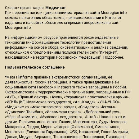
Скачать презентацию:
Медиа-кит
При перепечатке или цитировании материалов сайта Mosregion.info
ссылка на источник обязательна, при использовании в Интернет-
изданиях и на сайтах обязательна прямая гиперссылка на сайт
Mosregion.info.
На информационном ресурсе применяются рекомендательные
технологии (информационные технологии предоставления
информации на основе сбора, систематизации и анализа сведений,
относящихся к предпочтениям пользователей сети "Интернет",
находящихся на территории Российской Федерации)".
Подробнее
.
Пользовательское соглашение
*Meta Platforms признана экстремистской организацией, её
деятельность в России запрещена, а также принадлежащие ей
социальные сети Facebook и Instagram так же запрещены в России.
Экстремистские и террористические организации, запрещенные в РФ:
«АУЕ», «Правый сектор», «Азов», «Украинская повстанческая армия»,
«ИГИЛ» (ИГ, Исламское государство), «Аль-Каида», «УНА-УНСО»,
«Меджлис крымско-татарского народа», «Свидетели Иеговы»,
«Движение Талибан», «Исламская группа», «Добровольчий рух»,
«Чёрный комитет», «Мужское государство», «Штабы Навального» и
другие. Перечень иноагентов: Галкин, Моргенштерн, Дудь, Невзоров,
Макаревич, Гордон, Мирон Фёдоров (Оксимирон), Смольянинов,
Монеточка (Елизавета Гардымова), ФБК, Навальный, Голос Америки,
Дождь, Медуза, Верзилов, Толоконникова, Понасенков, Пивоваров,