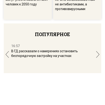
человек к 2050 году
не антибиотиками, а
противовирусными
ПОПУЛЯРНОЕ
16:57
13:
В ГД рассказали о намерениях остановить
Соб
беспорядочную застройку на участках
пол