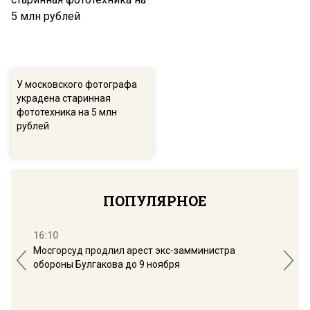
У московского фотографа
украдена старинная
фототехника на 5 млн
рублей
ПОПУЛЯРНОЕ
16:10
13:
Мосгорсуд продлил арест экс-замминистра
Дим
обороны Булгакова до 9 ноября