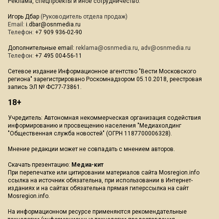
Реклама, спецпроекты и иное сотрудничество:
Игорь Дбар
(Руководитель отдела продаж)
Email:
i.dbar@osnmedia.ru
Телефон:
+7 909 936-02-90
Дополнительные email:
reklama@osnmedia.ru
,
adv@osnmedia.ru
Телефон:
+7 495 004-56-11
Сетевое издание Информационное агентство "Вести Московского
региона" зарегистрировано Роскомнадзором 05.10.2018, реестровая
запись ЭЛ № ФС77-73861.
18+
Учредитель: Автономная некоммерческая организация содействия
информированию и просвещению населения "Медиахолдинг
"Общественная служба новостей" (ОГРН 1187700006328).
Мнение редакции может не совпадать с мнением авторов.
Скачать презентацию:
Медиа-кит
При перепечатке или цитировании материалов сайта Mosregion.info
ссылка на источник обязательна, при использовании в Интернет-
изданиях и на сайтах обязательна прямая гиперссылка на сайт
Mosregion.info.
На информационном ресурсе применяются рекомендательные