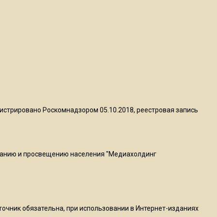
квадратный метр
13:50
Опубликовано видео с
Коломенского хлебозавода:
пиццы валяются на полу
16:53
Роман Терюшков назвал
истрировано Роскомнадзором 05.10.2018, реестровая запись
причину банкротства
«Химок»
ванию и просвещению населения "Медиахолдинг
13:27
В Подмосковье прекратили
гражданство 88 человек и
аннулировали 2600 ВНЖ
сточник обязательна, при использовании в Интернет-изданиях