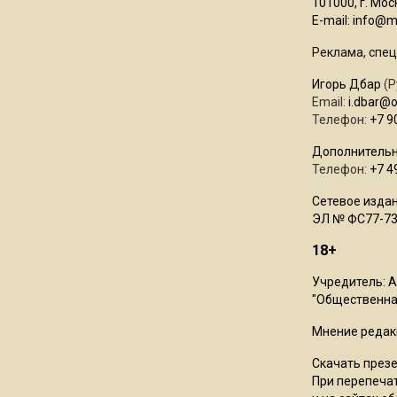
101000, г. Моск
E-mail:
info@mo
Реклама, спец
Игорь Дбар
(Р
Email:
i.dbar@
Телефон:
+7 9
Дополнительн
Телефон:
+7 4
Сетевое издан
ЭЛ № ФС77-73
18+
Учредитель: 
"Общественная
Мнение редак
Скачать през
При перепечат