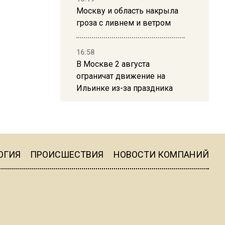
Москву и область накрыла
гроза с ливнем и ветром
16:58
В Москве 2 августа
ограничат движение на
Ильинке из-за праздника
15:33
Россиянам объяснили,
можно ли пользоваться
Telegram после обвинений
ОГИЯ
ПРОИСШЕСТВИЯ
НОВОСТИ КОМПАНИЙ
против Дурова
22:24
На Москву обрушится до 17
литров дождя на