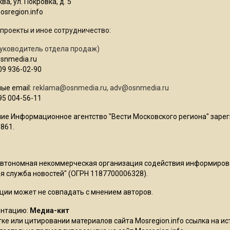
ва, ул. Покровка, д. 5
sregion.info
проекты и иное сотрудничество:
уководитель отдела продаж)
osnmedia.ru
09 936-02-90
ые email:
reklama@osnmedia.ru
,
adv@osnmedia.ru
95 004-56-11
ие Информационное агентство "Вести Московского региона" зарег
861.
Автономная некоммерческая организация содействия информиро
 служба новостей" (ОГРН 1187700006328).
ции может не совпадать с мнением авторов.
ентацию:
Медиа-кит
ке или цитировании материалов сайта Mosregion.info ссылка на и