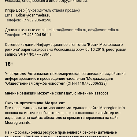
Реклама, спецпроекты и иное сотрудничество:
Игорь Дбар
(Руководитель отдела продаж)
Email:
i.dbar@osnmedia.ru
Телефон:
+7 909 936-02-90
Дополнительные email:
reklama@osnmedia.ru
,
adv@osnmedia.ru
Телефон:
+7 495 004-56-11
Сетевое издание Информационное агентство "Вести Московского
региона" зарегистрировано Роскомнадзором 05.10.2018, реестровая
запись ЭЛ № ФС77-73861.
18+
Учредитель: Автономная некоммерческая организация содействия
информированию и просвещению населения "Медиахолдинг
"Общественная служба новостей" (ОГРН 1187700006328).
Мнение редакции может не совпадать с мнением авторов.
Скачать презентацию:
Медиа-кит
При перепечатке или цитировании материалов сайта Mosregion.info
ссылка на источник обязательна, при использовании в Интернет-
изданиях и на сайтах обязательна прямая гиперссылка на сайт
Mosregion.info.
На информационном ресурсе применяются рекомендательные