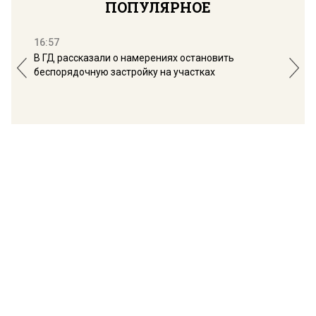
ПОПУЛЯРНОЕ
16:57
13:
В ГД рассказали о намерениях остановить
Соб
беспорядочную застройку на участках
пол