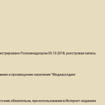
Telegram после обвинений
против Дурова
22:24
На Москву обрушится до 17
литров дождя на
квадратный метр
13:50
истрировано Роскомнадзором 05.10.2018, реестровая запись
Опубликовано видео с
Коломенского хлебозавода:
пиццы валяются на полу
ванию и просвещению населения "Медиахолдинг
16:53
Роман Терюшков назвал
причину банкротства
«Химок»
сточник обязательна, при использовании в Интернет-изданиях