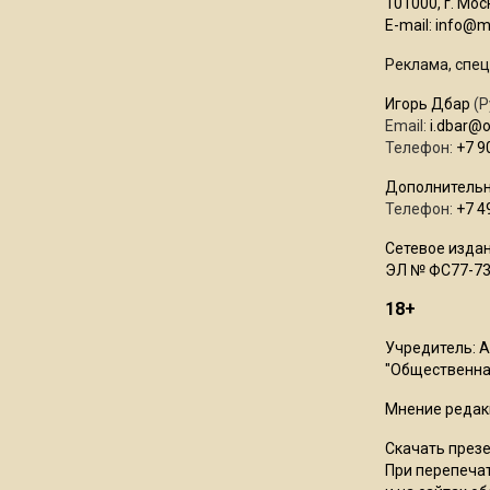
101000, г. Моск
E-mail:
info@mo
Реклама, спец
Игорь Дбар
(Р
Email:
i.dbar@
Телефон:
+7 9
Дополнительн
Телефон:
+7 4
Сетевое издан
ЭЛ № ФС77-73
18+
Учредитель: 
"Общественная
Мнение редак
Скачать през
При перепечат