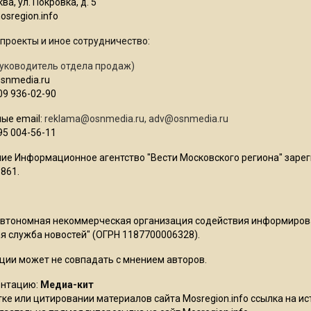
ва, ул. Покровка, д. 5
sregion.info
проекты и иное сотрудничество:
уководитель отдела продаж)
osnmedia.ru
09 936-02-90
ые email:
reklama@osnmedia.ru
,
adv@osnmedia.ru
95 004-56-11
ие Информационное агентство "Вести Московского региона" зарег
861.
Автономная некоммерческая организация содействия информиро
 служба новостей" (ОГРН 1187700006328).
ции может не совпадать с мнением авторов.
ентацию:
Медиа-кит
ке или цитировании материалов сайта Mosregion.info ссылка на и