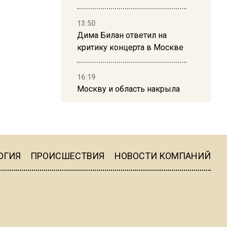
13:50
Дима Билан ответил на
критику концерта в Москве
16:19
Москву и область накрыла
гроза с ливнем и ветром
16:58
В Москве 2 августа
ограничат движение на
ОГИЯ
ПРОИСШЕСТВИЯ
НОВОСТИ КОМПАНИЙ
Ильинке из-за праздника
15:33
Россиянам объяснили,
можно ли пользоваться