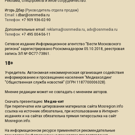
Реклама, спецпроекты и иное сотрудничество:
Игорь Дбар
(Руководитель отдела продаж)
Email:
i.dbar@osnmedia.ru
Телефон:
+7 909 936-02-90
Дополнительные email:
reklama@osnmedia.ru
,
adv@osnmedia.ru
Телефон:
+7 495 004-56-11
Сетевое издание Информационное агентство "Вести Московского
региона" зарегистрировано Роскомнадзором 05.10.2018, реестровая
запись ЭЛ № ФС77-73861.
18+
Учредитель: Автономная некоммерческая организация содействия
информированию и просвещению населения "Медиахолдинг
"Общественная служба новостей" (ОГРН 1187700006328).
Мнение редакции может не совпадать с мнением авторов.
Скачать презентацию:
Медиа-кит
При перепечатке или цитировании материалов сайта Mosregion.info
ссылка на источник обязательна, при использовании в Интернет-
изданиях и на сайтах обязательна прямая гиперссылка на сайт
Mosregion.info.
На информационном ресурсе применяются рекомендательные