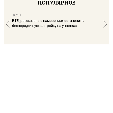
ПОПУЛЯРНОЕ
16:57
13:
В ГД рассказали о намерениях остановить
Соб
беспорядочную застройку на участках
пол