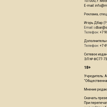
101000, г. Моск
E-mail:
info@mo
Реклама, спец
Игорь Дбар
(Р
Email:
i.dbar@
Телефон:
+7 9
Дополнительн
Телефон:
+7 4
Сетевое издан
ЭЛ № ФС77-73
18+
Учредитель: 
"Общественная
Мнение редак
Скачать през
При перепечат