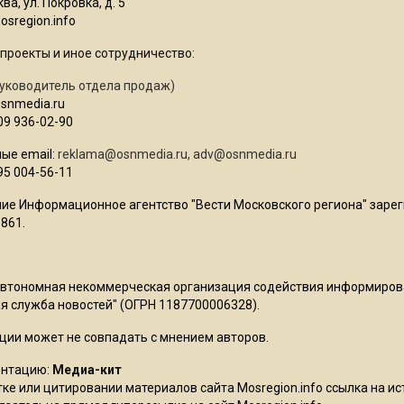
ва, ул. Покровка, д. 5
sregion.info
проекты и иное сотрудничество:
уководитель отдела продаж)
osnmedia.ru
09 936-02-90
ые email:
reklama@osnmedia.ru
,
adv@osnmedia.ru
95 004-56-11
ие Информационное агентство "Вести Московского региона" зарег
861.
Автономная некоммерческая организация содействия информиро
 служба новостей" (ОГРН 1187700006328).
ции может не совпадать с мнением авторов.
ентацию:
Медиа-кит
ке или цитировании материалов сайта Mosregion.info ссылка на и