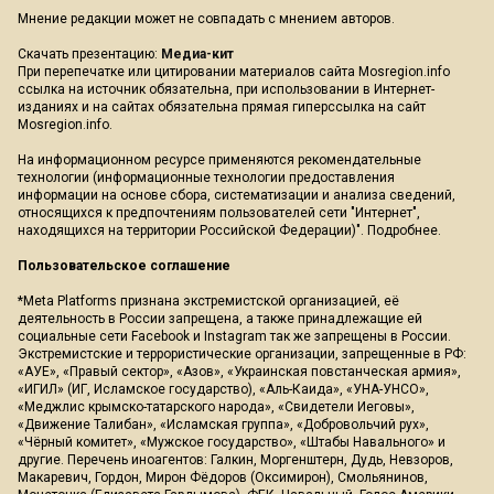
Мнение редакции может не совпадать с мнением авторов.
Скачать презентацию:
Медиа-кит
При перепечатке или цитировании материалов сайта Mosregion.info
ссылка на источник обязательна, при использовании в Интернет-
изданиях и на сайтах обязательна прямая гиперссылка на сайт
Mosregion.info.
На информационном ресурсе применяются рекомендательные
технологии (информационные технологии предоставления
информации на основе сбора, систематизации и анализа сведений,
относящихся к предпочтениям пользователей сети "Интернет",
находящихся на территории Российской Федерации)".
Подробнее
.
Пользовательское соглашение
*Meta Platforms признана экстремистской организацией, её
деятельность в России запрещена, а также принадлежащие ей
социальные сети Facebook и Instagram так же запрещены в России.
Экстремистские и террористические организации, запрещенные в РФ:
«АУЕ», «Правый сектор», «Азов», «Украинская повстанческая армия»,
«ИГИЛ» (ИГ, Исламское государство), «Аль-Каида», «УНА-УНСО»,
«Меджлис крымско-татарского народа», «Свидетели Иеговы»,
«Движение Талибан», «Исламская группа», «Добровольчий рух»,
«Чёрный комитет», «Мужское государство», «Штабы Навального» и
другие. Перечень иноагентов: Галкин, Моргенштерн, Дудь, Невзоров,
Макаревич, Гордон, Мирон Фёдоров (Оксимирон), Смольянинов,