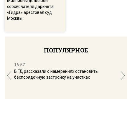
Миллионы долларов
сооснователя даркнета
«Гидра» арестовал суд
Москвы
ПОПУЛЯРНОЕ
16:57
13:
В ГД рассказали о намерениях остановить
Соб
беспорядочную застройку на участках
пол