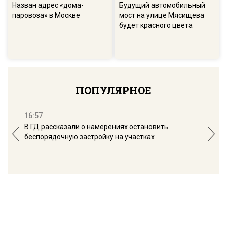
Назван адрес «дома-
Будущий автомобильный
паровоза» в Москве
мост на улице Мясищева
будет красного цвета
ПОПУЛЯРНОЕ
16:57
13:
В ГД рассказали о намерениях остановить
Соб
беспорядочную застройку на участках
пол