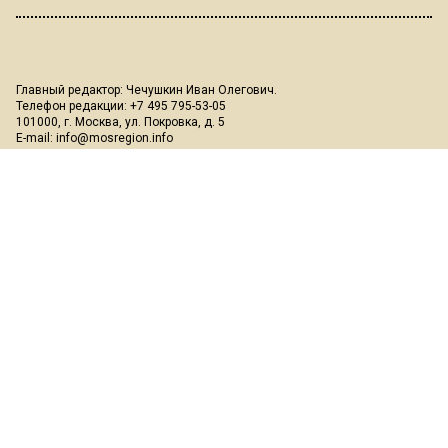
Главный редактор: Чечушкин Иван Олегович.
Телефон редакции: +7 495 795-53-05
101000, г. Москва, ул. Покровка, д. 5
E-mail:
info@mosregion.info
Реклама, спецпроекты и иное сотрудничество:
Игорь Дбар
(Руководитель отдела продаж)
Email:
i.dbar@osnmedia.ru
Телефон:
+7 909 936-02-90
Дополнительные email:
reklama@osnmedia.ru
,
adv@osnmedia.ru
Телефон:
+7 495 004-56-11
Сетевое издание Информационное агентство "Вести Московского
региона" зарегистрировано Роскомнадзором 05.10.2018, реестровая
запись ЭЛ № ФС77-73861.
18+
Учредитель: Автономная некоммерческая организация содействия
информированию и просвещению населения "Медиахолдинг
"Общественная служба новостей" (ОГРН 1187700006328).